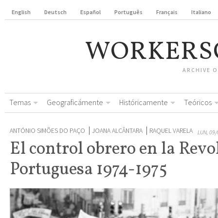
English
Deutsch
Español
Português
Français
Italiano
WORKERS
ARCHIVE 
Temas
Geograficámente
Históricamente
Teóricos
ANTÓNIO SIMÕES DO PAÇO
JOANA ALCÂNTARA
RAQUEL VARELA
LUN, 09/
El control obrero en la Revo
Portuguesa 1974-1975