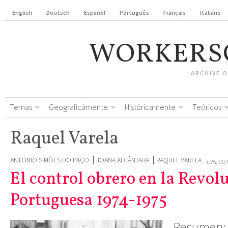
English
Deutsch
Español
Português
Français
Italiano
WORKERS
ARCHIVE 
Temas
Geograficámente
Históricamente
Teóricos
Raquel Varela
ANTÓNIO SIMÕES DO PAÇO
JOANA ALCÂNTARA
RAQUEL VARELA
LUN, 09/
El control obrero en la Revol
Portuguesa 1974-1975
Resumen: 