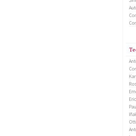
Aut
Con
Con
Te
Ant
Cor
Kar
Ro
Ern
Eri
Pau
Iña
Ott
Ant