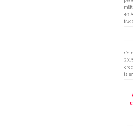
mili
en A
fruc
Com
2015
cred
la e
e