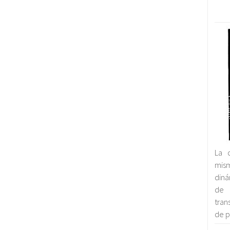
La 
mis
diná
de 
tran
de p