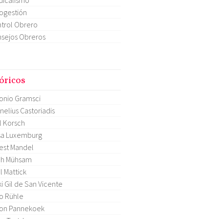
ogestión
trol Obrero
sejos Obreros
óricos
onio Gramsci
nelius Castoriadis
l Korsch
sa Luxemburg
est Mandel
ch Mühsam
l Mattick
ki Gil de San Vicente
o Rühle
on Pannekoek