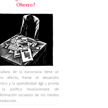
Obrero?
cultura de la burocracia tiene un
mo efecto, frenar el desarrollo
mico y la operatividad ágil y pronta
la política revolucionaria de
sformación socialista de los medios
roducción.