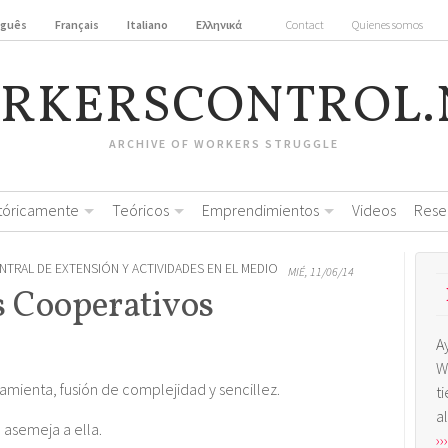
uguês
Français
Italiano
Ελληνικά
Contact
Quienes somos
RKERSCONTROL.
ARCHIVE OF WORKERS STRUGGLE
stóricamente
Teóricos
Emprendimientos
Videos
Rese
ENTRAL DE EXTENSIÓN Y ACTIVIDADES EN EL MEDIO
MIÉ, 11/06/14
s Cooperativos
A
W
mienta, fusión de complejidad y sencillez.
t
a
 asemeja a ella.
›››