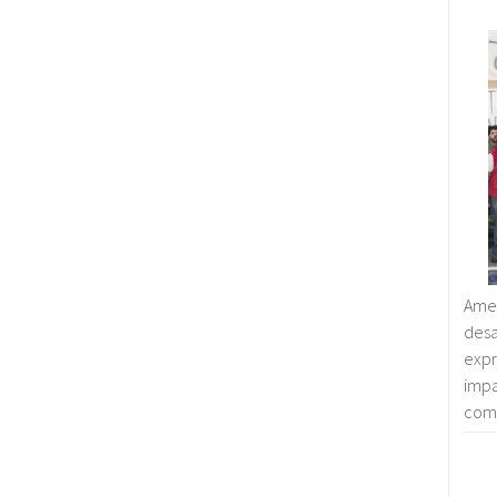
Amen
des
exp
imp
comp