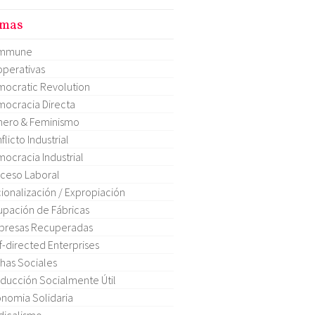
mas
mmune
perativas
ocratic Revolution
ocracia Directa
ero & Feminismo
flicto Industrial
ocracia Industrial
ceso Laboral
ionalización / Expropiación
pación de Fábricas
presas Recuperadas
f-directed Enterprises
has Sociales
ducción Socialmente Útil
nomia Solidaria
dicalismo