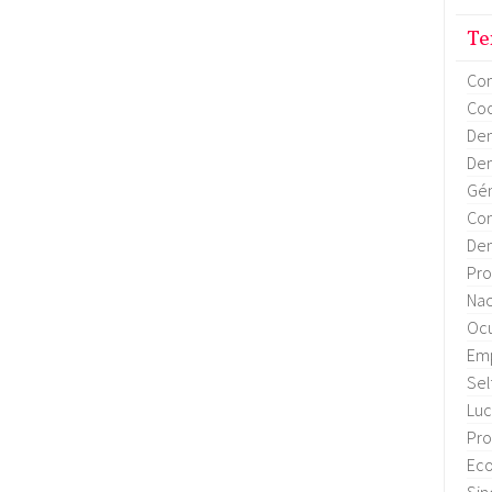
Te
Co
Coo
Dem
Dem
Gén
Con
Dem
Pro
Nac
Ocu
Em
Sel
Luc
Pro
Eco
Sin