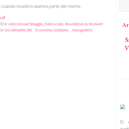
y cuando nosotros seamos parte del mismo.
pdf
Era:
Anticolonial Struggle, Democratic Revolutions & Workers'
Ar
n Socialmente Útil
Economia Solidaria
Autogestión
S
V
El 
par