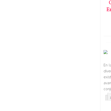
En
En l
dive
exi
avan
conj