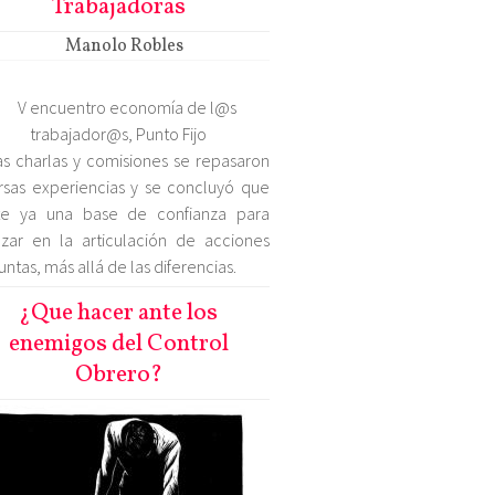
Trabajadoras
Manolo Robles
as charlas y comisiones se repasaron
rsas experiencias y se concluyó que
ste ya una base de confianza para
zar en la articulación de acciones
untas, más allá de las diferencias.
¿Que hacer ante los
enemigos del Control
Obrero?