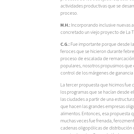
actividades productivas que se desar
proceso.
M.H.:
Incorporando inclusive nuevas 
concretado un viejo proyecto de La T
C.G.:
Fue importante porque desde la 
feroces que se hicieron durante febr
proceso de escalada de remarcación 
populares, nosotros propusimos que en 
control de los márgenes de ganancia 
La tercer propuesta que hicimos fue q
los programas que se hacían desde el 
las ciudades a partir de una estructur
que hacen las grandes empresas oligop
alimentos. Entonces, esa propuesta q
muchas veces fue frenada, ferozmente 
cadenas oligopólicas de distribución