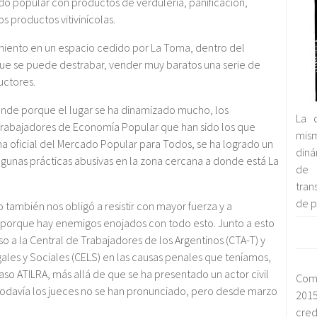
do popular con productos de verdulería, panificación,
s productos vitivinícolas.
miento en un espacio cedido por La Toma, dentro del
 que se puede destrabar, vender muy baratos una serie de
uctores.
nde porque el lugar se ha dinamizado mucho, los
La 
rabajadores de Economía Popular que han sido los que
mis
ma oficial del Mercado Popular para Todos, se ha logrado un
diná
lgunas prácticas abusivas en la zona cercana a donde está La
de 
tran
de p
 también nos obligó a resistir con mayor fuerza y a
 porque hay enemigos enojados con todo esto. Junto a esto
so a la Central de Trabajadores de los Argentinos (CTA-T) y
ales y Sociales (CELS) en las causas penales que teníamos,
aso ATILRA, más allá de que se ha presentado un actor civil
Com
 todavía los jueces no se han pronunciado, pero desde marzo
2015
cred