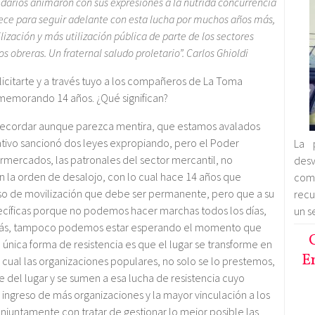
lidarios animaron con sus expresiones a la nutrida concurrencia
lece para seguir adelante con esta lucha por muchos años más,
zación y más utilización pública de parte de los sectores
obreras. Un fraternal saludo proletario”. Carlos Ghioldi
elicitarte y a través tuyo a los compañeros de La Toma
memorando 14 años. ¿Qué significan?
 recordar aunque parezca mentira, que estamos avalados
lativo sancionó dos leyes expropiando, pero el Poder
La 
rmercados, las patronales del sector mercantil, no
desv
 la orden de desalojo, con lo cual hace 14 años que
comb
so de movilización que debe ser permanente, pero que a su
recu
pecíficas porque no podemos hacer marchas todos los días,
un s
emás, tampoco podemos estar esperando el momento que
a única forma de resistencia es que el lugar se transforme en
En
 cual las organizaciones populares, no solo se lo prestemos,
e del lugar y se sumen a esa lucha de resistencia cuyo
 ingreso de más organizaciones y la mayor vinculación a los
njuntamente con tratar de gestionar lo mejor posible las