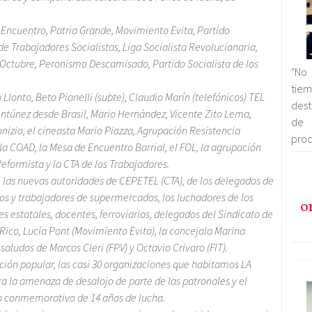
Encuentro, Patria Grande, Movimiento Evita, Partido
de Trabajadores Socialistas, Liga Socialista Revolucionaria,
Octubre, Peronismo Descamisado, Partido Socialista de los
"No 
tie
lonto, Beto Pianelli (subte), Claudio Marín (telefónicos) TEL
dest
 Antúnez desde Brasil, Mario Hernández, Vicente Zito Lema,
de 
nizio, el cineasta Mario Piazza, Agrupación Resistencia
prod
 COAD, la Mesa de Encuentro Barrial, el FOL, la agrupación
formista y la CTA de los Trabajadores.
las nuevas autoridades de CEPETEL (CTA), de los delegados de
os y trabajadores de supermercados, los luchadores de los
o
 estatales, docentes, ferroviarios, delegados del Sindicato de
ico, Lucía Pont (Movimiento Evita), la concejala Marina
saludos de Marcos Cleri (FPV) y Octavio Crivaro (FIT).
ción popular, las casi 30 organizaciones que habitamos LA
ra la amenaza de desalojo de parte de las patronales y el
to conmemorativo de 14 años de lucha.