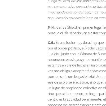
Luego del acto, artistas populares y so
que con su masiva presencia nos forta
impulsando más solidaridad, más movili
populares del establecimiento en manos 
M.H.:
Carlos Ghioldi en primer lugar f
porque el día sábado van a estar con
C.G.:
Es una lucha muy dura, hay que
por el poder político, el Poder Legis
Judicial, junto con la Cámara de Supe
reconocen esas leyes y nos mantienen
estamos en pie de lucha en un proce
vez nos obliga a adoptar tácticas es
porque sería un desgaste total. Ad
ese desalojo se efectivice, sino que l
un lugar de propiedad colectiva en el
sino que se incorporen, se hagan part
centro es la actividad permanente, el
procesos de los trabajadores; esto co