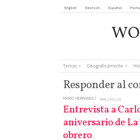
English
Deutsch
Español
Port
WO
Temas
Geograficámente
Hi
Responder al c
MARIO HERNANDEZ
MAR, 19/01/16
Entrevista a Carlo
aniversario de La
obrero