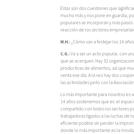
Estas son dos cuestiones que signific
mucho más y nos pone en guardia, p
populares se incorporan y más pasos 
reacción de los sectores empresarial
M.H.:
¿Cómo van a festejar los 14 años
C.G.:
Va a ser un acto popular, con un
que se acerquen. Hay 32 organizacio
productivas de alimentos, así que mu
venta ese día. A la vez hay dos coopera
las actividades junto con la Asociació
Lo más importante para nosotros es s
14 años sostenemos que es: el espacio
compartido con todos los sectores pop
trabajadoras ligados a las luchas de 
eficiente posible sin perder la impro
donde lo más importante es la moviliz