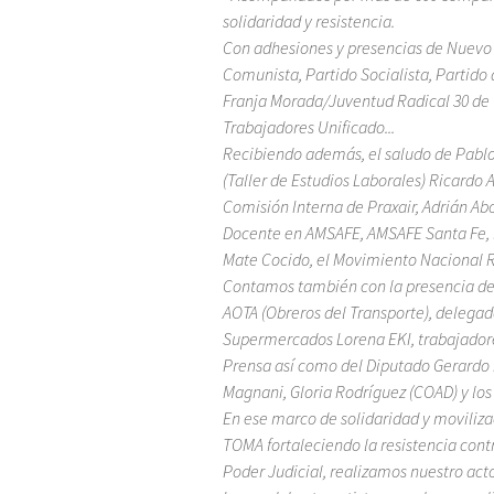
solidaridad y resistencia.
Con adhesiones y presencias de Nuevo 
Comunista, Partido Socialista, Partido 
Franja Morada/Juventud Radical 30 de 
Trabajadores Unificado...
Recibiendo además, el saludo de Pablo L
(Taller de Estudios Laborales) Ricardo
Comisión Interna de Praxair, Adrián Abo
Docente en AMSAFE, AMSAFE Santa Fe, la
Mate Cocido, el Movimiento Nacional Re
Contamos también con la presencia de 
AOTA (Obreros del Transporte), delegad
Supermercados Lorena EKI, trabajadores
Prensa así como del Diputado Gerardo R
Magnani, Gloria Rodríguez (COAD) y los 
En ese marco de solidaridad y moviliza
TOMA fortaleciendo la resistencia cont
Poder Judicial, realizamos nuestro ac