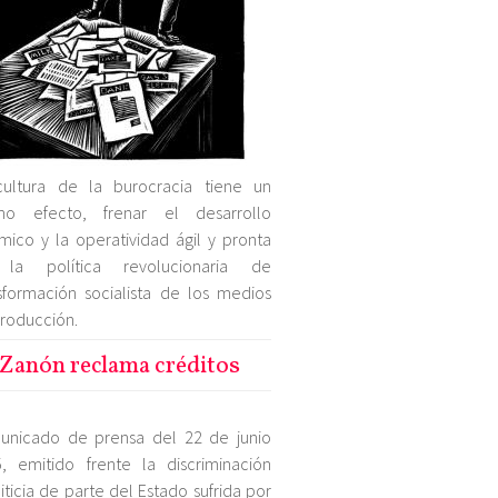
cultura de la burocracia tiene un
mo efecto, frenar el desarrollo
mico y la operatividad ágil y pronta
la política revolucionaria de
sformación socialista de los medios
roducción.
Zanón reclama créditos
unicado de prensa del 22 de junio
, emitido frente la discriminación
iticia de parte del Estado sufrida por