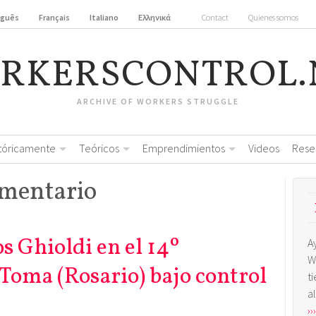
uguês
Français
Italiano
Ελληνικά
Contact
Quienes somos
RKERSCONTROL.
ARCHIVE OF WORKERS STRUGGLE
stóricamente
Teóricos
Emprendimientos
Videos
Rese
omentario
s Ghioldi en el 14º
A
W
 Toma (Rosario) bajo control
t
a
›››