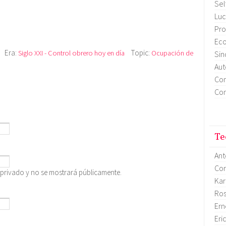
Sel
Luc
Pro
Eco
Era:
Topic:
Siglo XXI - Control obrero hoy en día
Ocupación de
Sin
Aut
Con
Con
Te
Ant
Cor
 privado y no se mostrará públicamente.
Kar
Ro
Ern
Eri