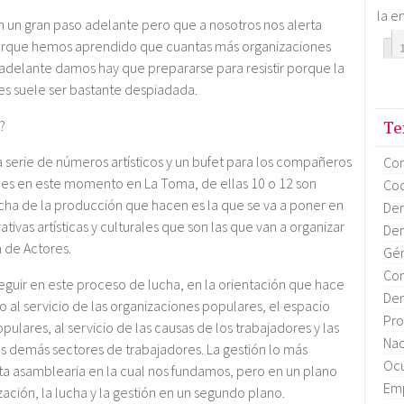
la e
an un gran paso adelante pero que a nosotros nos alerta
orque hemos aprendido que cuantas más organizaciones
adelante damos hay que prepararse para resistir porque la
es suele ser bastante despiadada.
?
Te
a serie de números artísticos y un bufet para los compañeros
Co
nes en este momento en La Toma, de ellas 10 o 12 son
Coo
cha de la producción que hacen es la que se va a poner en
Dem
tivas artísticas y culturales que son las que van a organizar
Dem
n de Actores.
Gén
Con
eguir en este proceso de lucha, en la orientación que hace
Dem
 al servicio de las organizaciones populares, el espacio
Pro
ulares, al servicio de las causas de los trabajadores y las
Nac
los demás sectores de trabajadores. La gestión lo más
Ocu
nta asamblearia en la cual nos fundamos, pero en un plano
Em
ación, la lucha y la gestión en un segundo plano.