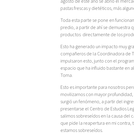
agosto de este año se abrió el merca
pastas frescas y dietéticos, más alguno
Toda esta parte se pone en funciona
predio, a partir de ahí se demuestra
productos
directamente de los prod
Esto ha generado un impacto muy gra
compañeros de la Coordinadora de T
impulsaron esto, junto con el progra
espacio que ha influido bastante en a
Toma.
Esto es importante para nosotros pero
movilizarnos con mayor profundidad,
surgió un fenómeno, a partir del ingre
presentarse el Centro de Estudios Leg
salimos sobreseídos en la causa del c
que pide la reapertura en mi contra,
estamos sobreseídos.