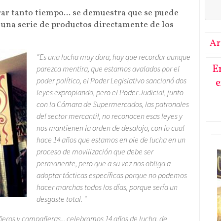
ar tanto tiempo... se demuestra que se puede
 una serie de productos directamente de los
Ar
"
Es una lucha muy dura, hay que recordar aunque
E
parezca mentira, que estamos avalados por el
poder político, el Poder Legislativo sancionó dos
e
leyes expropiando, pero el Poder Judicial, junto
con la Cámara de Supermercados, las patronales
del sector mercantil, no reconocen esas leyes y
nos mantienen la orden de desalojo, con lo cual
hace 14 años que estamos en pie de lucha en un
proceso de movilización que debe ser
permanente, pero que a su vez nos obliga a
adoptar tácticas específicas porque no podemos
hacer marchas todos los días, porque sería un
desgaste total. "
ros y compañeras... celebramos 14 años de lucha, de