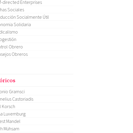
f-directed Enterprises
has Sociales
ducción Socialmente Útil
nomia Solidaria
dicalismo
ogestión
trol Obrero
sejos Obreros
óricos
onio Gramsci
nelius Castoriadis
l Korsch
sa Luxemburg
est Mandel
ch Mühsam