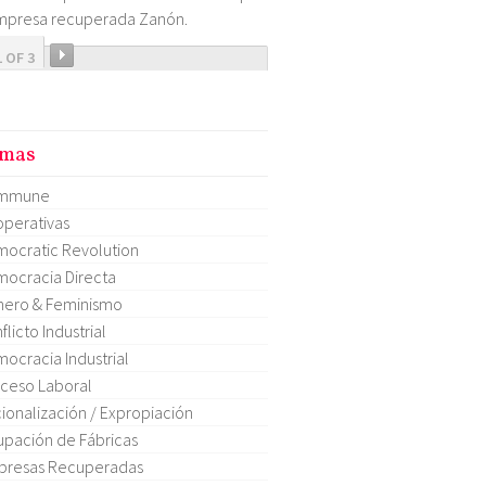
mpresa recuperada Zanón.
1 OF 3
mas
mmune
perativas
ocratic Revolution
ocracia Directa
ero & Feminismo
flicto Industrial
ocracia Industrial
ceso Laboral
ionalización / Expropiación
pación de Fábricas
presas Recuperadas