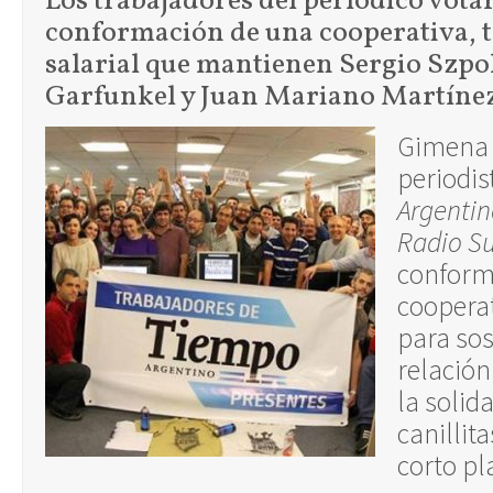
Los trabajadores del períodico vota
conformación de una cooperativa, t
salarial que mantienen Sergio Szpo
Garfunkel y Juan Mariano Martínez
Gimena 
periodis
Argenti
Radio S
conform
cooperat
para sost
relación
la solid
canillita
corto pl