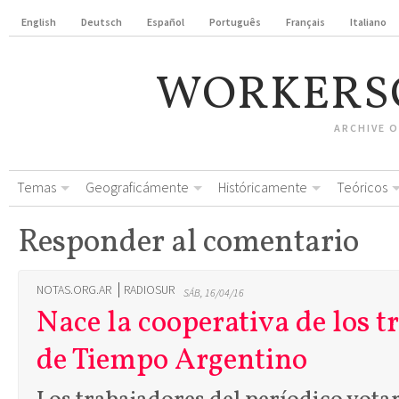
English
Deutsch
Español
Português
Français
Italiano
WORKERS
ARCHIVE 
Temas
Geograficámente
Históricamente
Teóricos
Responder al comentario
NOTAS.ORG.AR
RADIOSUR
SÁB, 16/04/16
Nace la cooperativa de los t
de Tiempo Argentino