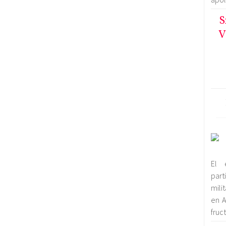
S
V
El 
par
mili
en A
fruc