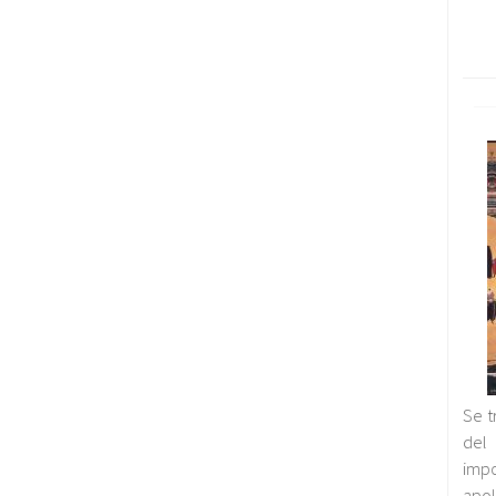
Se t
del 
imp
apol