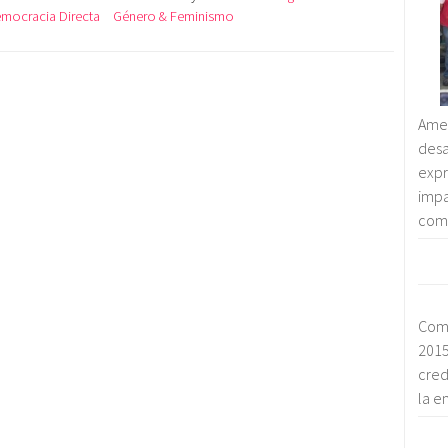
mocracia Directa
Género & Feminismo
Amen
des
exp
imp
comp
Com
2015
cred
la e