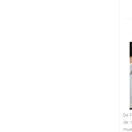
De F
de r
mue