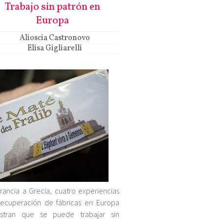
Trabajo sin patrón en
Europa
Alioscia Castronovo
Elisa Gigliarelli
rancia a Grecia, cuatro experiencias
ecuperación de fábricas en Europa
stran que se puede trabajar sin