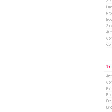
Sel
Luc
Pro
Eco
Sin
Aut
Con
Con
Te
Ant
Cor
Kar
Ro
Ern
Eri