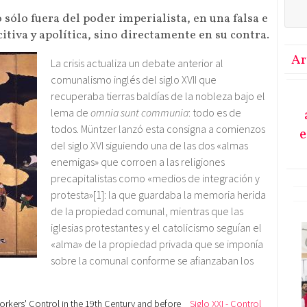
 sólo fuera del poder imperialista, en una falsa e
tiva y apolítica, sino directamente en su contra.
Ar
La crisis actualiza un debate anterior al
comunalismo inglés del siglo XVII que
recuperaba tierras baldías de la nobleza bajo el
lema de
omnia sunt communia
: todo es de
todos. Müntzer lanzó esta consigna a comienzos
e
del siglo XVI siguiendo una de las dos «almas
enemigas» que corroen a las religiones
precapitalistas como «medios de integración y
protesta»[1]: la que guardaba la memoria herida
de la propiedad comunal, mientras que las
iglesias protestantes y el catolicismo seguían el
«alma» de la propiedad privada que se imponía
sobre la comunal conforme se afianzaban los
rkers' Control in the 19th Century and before
Siglo XXI - Control