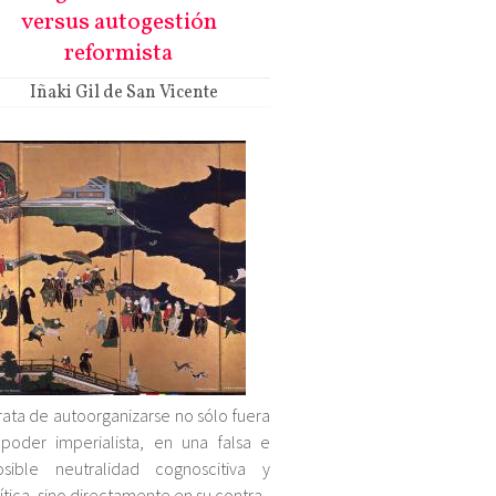
versus autogestión
reformista
Iñaki Gil de San Vicente
rata de autoorganizarse no sólo fuera
poder imperialista, en una falsa e
osible neutralidad cognoscitiva y
ítica, sino directamente en su contra.