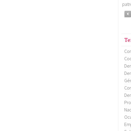
patr
Te
Co
Coo
Dem
Dem
Gén
Con
Dem
Pro
Nac
Ocu
Em