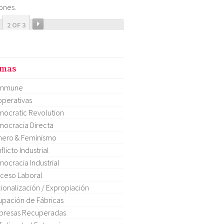
ones.
2 OF 3
mas
mmune
perativas
ocratic Revolution
ocracia Directa
ero & Feminismo
flicto Industrial
ocracia Industrial
ceso Laboral
ionalización / Expropiación
pación de Fábricas
presas Recuperadas