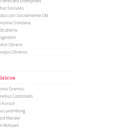
f-directed Enterprises
has Sociales
ducción Socialmente Útil
nomia Solidaria
dicalismo
ogestión
trol Obrero
sejos Obreros
óricos
onio Gramsci
nelius Castoriadis
l Korsch
sa Luxemburg
est Mandel
ch Mühsam