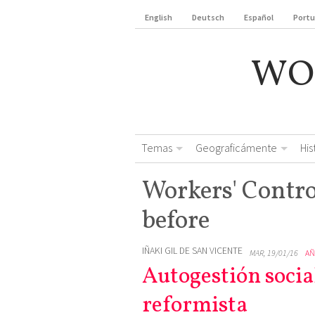
English
Deutsch
Español
Port
WO
Temas
Geograficámente
Hi
Workers' Contro
before
IÑAKI GIL DE SAN VICENTE
MAR, 19/01/16
AÑ
Autogestión socia
reformista