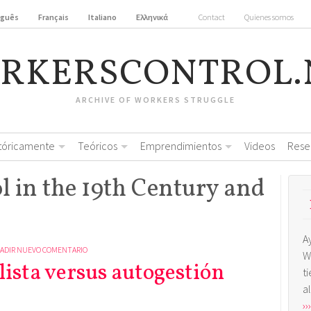
uguês
Français
Italiano
Ελληνικά
Contact
Quienes somos
RKERSCONTROL.
ARCHIVE OF WORKERS STRUGGLE
stóricamente
Teóricos
Emprendimientos
Videos
Rese
l in the 19th Century and
A
ADIR NUEVO COMENTARIO
W
lista versus autogestión
t
a
›››