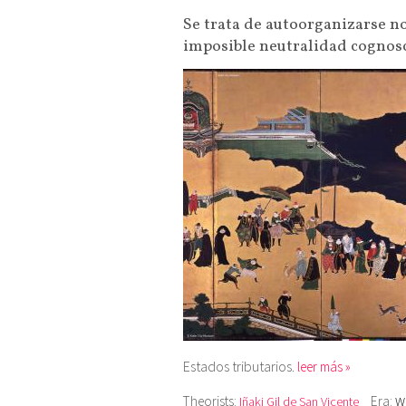
Se trata de autoorganizarse no
imposible neutralidad cognosci
Estados tributarios.
leer más »
Theorists:
Era:
Iñaki Gil de San Vicente
Wo