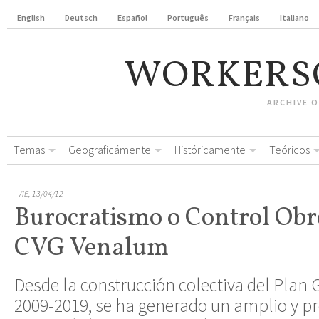
English
Deutsch
Español
Português
Français
Italiano
WORKERS
ARCHIVE 
Temas
Geograficámente
Históricamente
Teóricos
VIE, 13/04/12
Burocratismo o Control Obr
CVG Venalum
Desde la construcción colectiva del Plan 
2009-2019, se ha generado un amplio y p