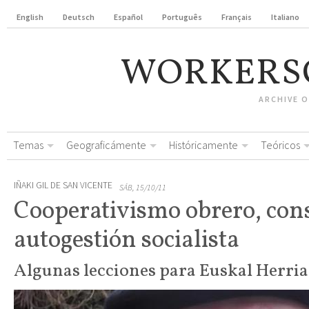
English
Deutsch
Español
Português
Français
Italiano
WORKERS
ARCHIVE 
Temas
Geograficámente
Históricamente
Teóricos
IÑAKI GIL DE SAN VICENTE
SÁB, 15/10/11
Cooperativismo obrero, con
autogestión socialista
Algunas lecciones para Euskal Herria