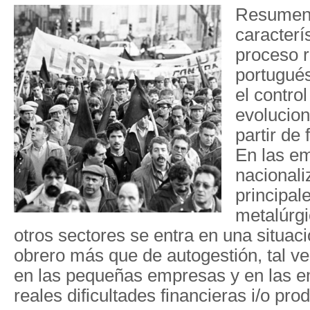
Resumen:
caracterí
proceso r
portugué
el contro
evolucio
partir de
En las e
nacionali
principa
metalúrgi
otros sectores se entra en una situaci
obrero más que de autogestión, tal v
en las pequeñas empresas y en las 
reales dificultades financieras i/o pro