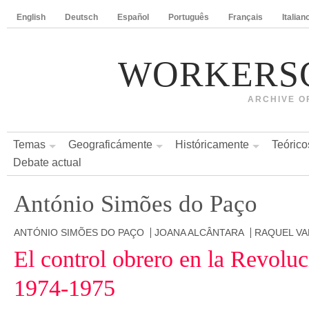
English
Deutsch
Español
Português
Français
Italian
WORKERS
ARCHIVE O
Temas
Geograficámente
Históricamente
Teórico
Debate actual
António Simões do Paço
ANTÓNIO SIMÕES DO PAÇO
JOANA ALCÂNTARA
RAQUEL VA
El control obrero en la Revolu
1974-1975