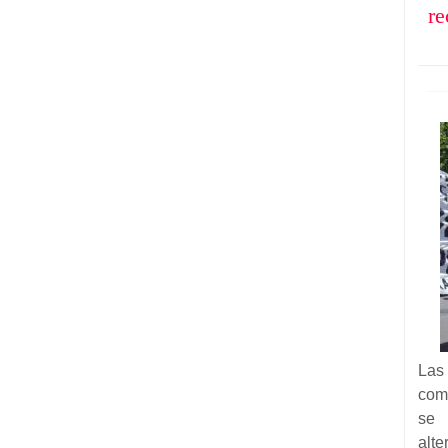
re
Las
com
se 
alte