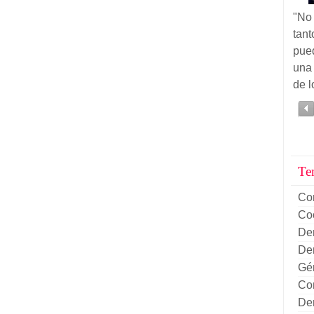
"No
tan
pue
una
de l
Te
Co
Co
De
De
Gé
Con
Dem