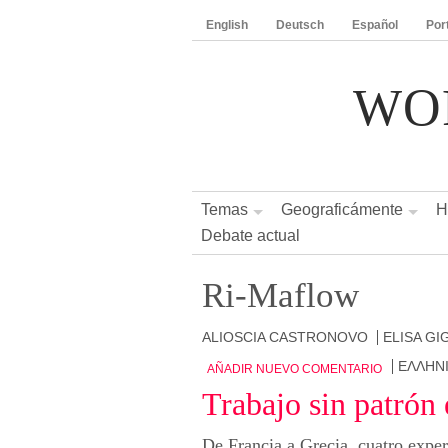
English
Deutsch
Español
Por
WO
Temas
Geograficámente
H
Debate actual
Ri-Maflow
ALIOSCIA CASTRONOVO
ELISA GI
ΕΛΛΗΝ
AÑADIR NUEVO COMENTARIO
Trabajo sin patrón
De Francia a Grecia, cuatro exper