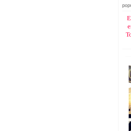
pop
E
e
T