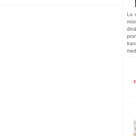
La 
mis
din
pron
tra
med