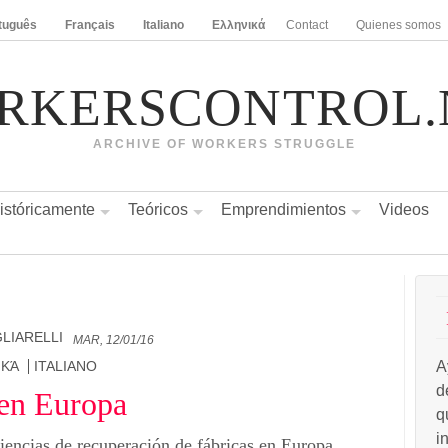
tuguês
Français
Italiano
Ελληνικά
Contact
Quienes somos
RKERSCONTROL.
ARCHIVE OF WORKERS STRUGGLE
istóricamente
Teóricos
Emprendimientos
Videos
GLIARELLI
MAR, 12/01/16
A
ΙΚΆ
ITALIANO
d
 en Europa
q
i
iencias de recuperación de fábricas en Europa