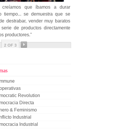
 creíamos que íbamos a durar
to tiempo... se demuestra que se
de destrabar, vender muy baratos
 serie de productos directamente
os productores."
2 OF 3
mas
mmune
operativas
mocratic Revolution
mocracia Directa
nero & Feminismo
flicto Industrial
ocracia Industrial