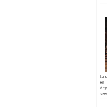
La c
en 
Arge
serv