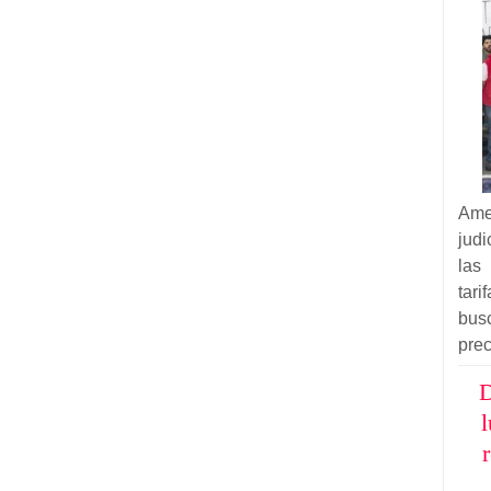
Am
judi
las
tar
bus
prec
D
l