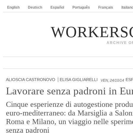
English
Deutsch
Español
Português
Français
Italian
WORKERS
ARCHIVE O
ALIOSCIA CASTRONOVO
ELISA GIGLIARELLI
ES
VEN, 24/10/14
Lavorare senza padroni in Eu
Cinque esperienze di autogestione produt
euro-mediterraneo: da Marsiglia a Saloni
Roma e Milano, un viaggio nelle sperime
senza padroni