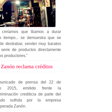
 creíamos que íbamos a durar
to tiempo... se demuestra que se
de destrabar, vender muy baratos
 serie de productos directamente
os productores."
Zanón reclama créditos
unicado de prensa del 22 de
io 2015, emitido frente la
riminación crediticia de parte del
ado sufrida por la empresa
uperada Zanón.