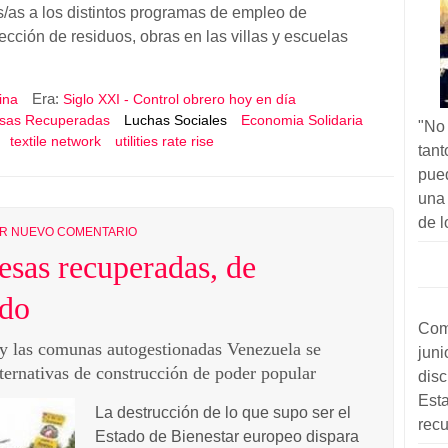
/as a los distintos programas de empleo de
ección de residuos, obras en las villas y escuelas
Era:
ina
Siglo XXI - Control obrero hoy en día
sas Recuperadas
Luchas Sociales
Economia Solidaria
"No
textile network
utilities rate rise
tan
pue
una
de l
IR NUEVO COMENTARIO
esas recuperadas, de
ndo
Com
 y las comunas autogestionadas Venezuela se
jun
ernativas de construcción de poder popular
disc
Est
La destrucción de lo que supo ser el
rec
Estado de Bienestar europeo dispara