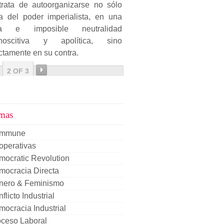
trata de autoorganizarse no sólo
ra del poder imperialista, en una
sa e imposible neutralidad
noscitiva y apolítica, sino
ctamente en su contra.
2 OF 3
mas
mmune
operativas
mocratic Revolution
mocracia Directa
nero & Feminismo
flicto Industrial
ocracia Industrial
oceso Laboral