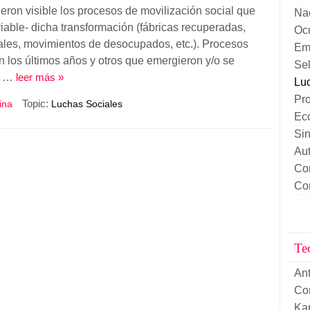
ieron visible los procesos de movilización social que
Nac
iable- dicha transformación (fábricas recuperadas,
Oc
ales, movimientos de desocupados, etc.). Procesos
Em
 los últimos años y otros que emergieron y/o se
Sel
do …
leer más »
Lu
Pro
Topic:
ina
Luchas Sociales
Ec
Sin
Au
Con
Co
Te
An
Cor
Kar