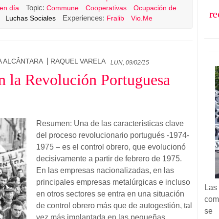
Topic:
 en día
Commune
Cooperativas
Ocupación de
re
Experiences:
Luchas Sociales
Fralib
Vio.Me
A ALCÂNTARA
RAQUEL VARELA
LUN, 09/02/15
en la Revolución Portuguesa
Resumen: Una de las características clave
del proceso revolucionario portugués -1974-
1975 – es el control obrero, que evolucionó
decisivamente a partir de febrero de 1975.
En las empresas nacionalizadas, en las
principales empresas metalúrgicas e incluso
Las
en otros sectores se entra en una situación
com
de control obrero más que de autogestión, tal
se 
vez más implantada en las pequeñas