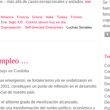
os – más allá de casos excepcionales y aislados.
leer
Se 
fue
fal
f America
Francia
Grecia
Italia
Turkey
Former
cog
Era:
Siglo XXI - Control obrero hoy en día
dire
/ Expropiación
Self-directed Enterprises
Luchas Sociales
Te
sempleo …
Co
abajo en Cordoba
Co
De
e emergieron, se fortalecieron y/o se visibilizaron en
De
 2001, constituyen un punto de inflexión en el desarrollo
Gé
cial de nuestro país.
Con
y el altísimo grado de movilización alcanzado,
Dem
 de una transformación del rumbo político, económico y
Pr