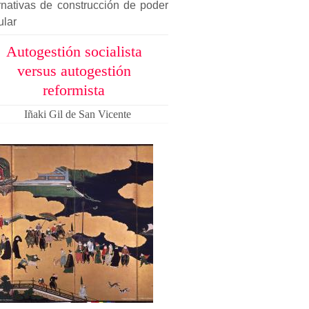
rnativas de construcción de poder
ular
Autogestión socialista
versus autogestión
reformista
Iñaki Gil de San Vicente