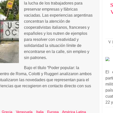
la lucha de los trabajadores para
S
preservar empresas y fábricas
V
vaciadas. Las experiencias argentinas
concentran la atención de
cooperativistas italianos, franceses y
españoles y los nutren de ejemplos
para resolver con creatividad y
V 
solidaridad la situación límite de
encontrarse en la calle, sin empleo y
sin patrones.
Bajo el título “Poder popular: la
El 
 centro de Roma, Colotti y Ruggeri analizaron ambos
par
ualizaron las novedades que representan para el
mil
iencias que recogieron en contacto directo con sus
paí
cuat
22 y
Grecia
Venezuela
Italia
Europa
América Latina