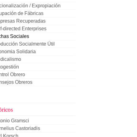
ionalización / Expropiación
upación de Fábricas
presas Recuperadas
f-directed Enterprises
chas Sociales
ducción Socialmente Útil
onomia Solidaria
dicalismo
togestión
trol Obrero
nsejos Obreros
óricos
tonio Gramsci
nelius Castoriadis
l Korsch