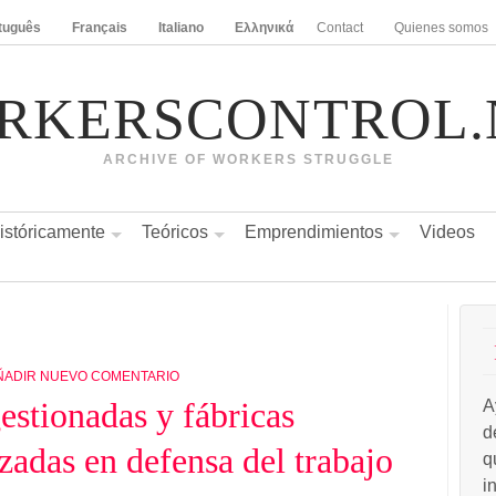
tuguês
Français
Italiano
Ελληνικά
Contact
Quienes somos
RKERSCONTROL.
ARCHIVE OF WORKERS STRUGGLE
istóricamente
Teóricos
Emprendimientos
Videos
ÑADIR NUEVO COMENTARIO
estionadas y fábricas
A
d
zadas en defensa del trabajo
q
i