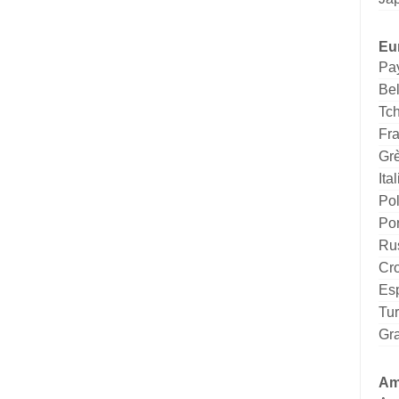
Eu
Pa
Be
Tc
Fr
Gr
Ital
Po
Por
Ru
Cro
Es
Tu
Gr
Am