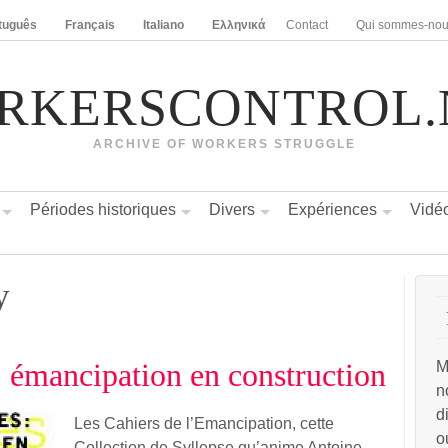
tuguês
Français
Italiano
Ελληνικά
Contact
Qui sommes-no
RKERSCONTROL.
ARCHIVE OF WORKERS STRUGGLE
Périodes historiques
Divers
Expériences
Vidé
y
: émancipation en construction
M
n
d
Les Cahiers de l’Emancipation, cette
o
Collection de Syllepse qu’anime Antoine