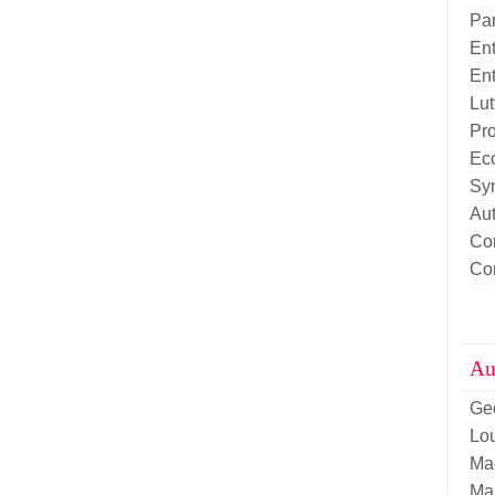
Pa
Ent
Ent
Lut
Pro
Eco
Sy
Aut
Con
Con
Aut
Ge
Lou
Ma
Ma