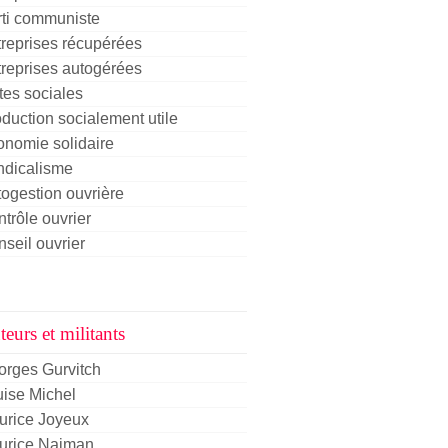
rti communiste
reprises récupérées
reprises autogérées
tes sociales
duction socialement utile
nomie solidaire
ndicalisme
ogestion ouvrière
trôle ouvrier
seil ouvrier
eurs et militants
orges Gurvitch
ise Michel
urice Joyeux
urice Najman