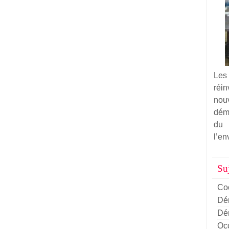
Les
réi
nou
dém
du
l’en
Suj
Co
Dém
Dém
Oc