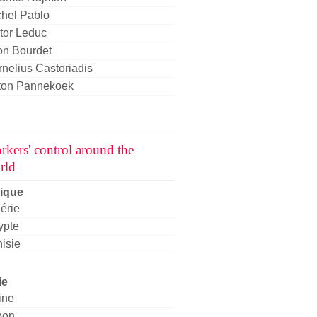
chel Pablo
tor Leduc
on Bourdet
nelius Castoriadis
ton Pannekoek
rkers' control around the
rld
rique
érie
ypte
isie
ie
ine
pon