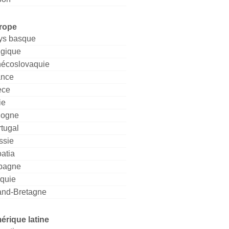
rope
ys basque
lgique
hécoslovaquie
ance
èce
ie
logne
tugal
ssie
atia
pagne
rquie
and-Bretagne
érique latine