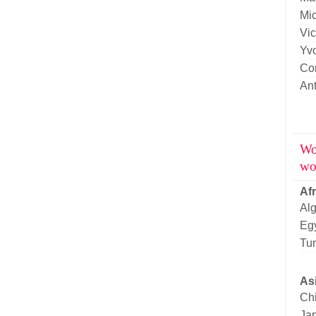
Mi
Vic
Yv
Cor
An
Wo
wo
Af
Alg
Eg
Tun
As
Ch
Ja