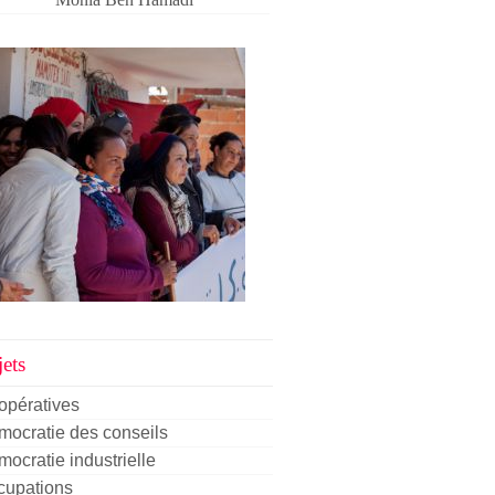
ets
opératives
ocratie des conseils
ocratie industrielle
cupations