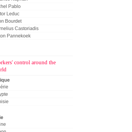
chel Pablo
tor Leduc
on Bourdet
nelius Castoriadis
ton Pannekoek
rkers' control around the
rld
rique
érie
ypte
isie
ie
ine
pon