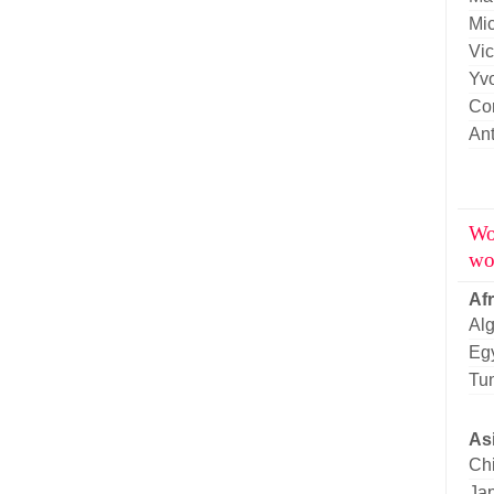
Mi
Vic
Yv
Cor
An
Wo
wo
Af
Alg
Eg
Tun
As
Ch
Ja