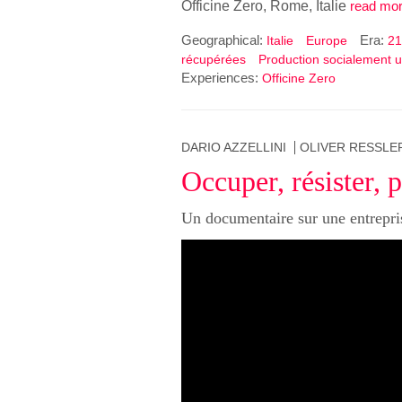
Officine Zero, Rome, Italie
read mor
Geographical:
Era:
Italie
Europe
21
récupérées
Production socialement ut
Experiences:
Officine Zero
DARIO AZZELLINI
OLIVER RESSLE
Occuper, résister, 
Un documentaire sur une entrepri