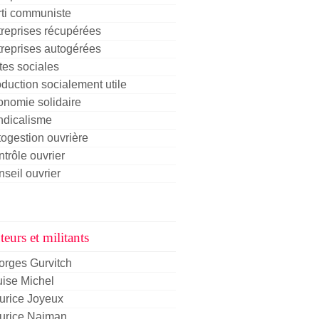
rti communiste
reprises récupérées
reprises autogérées
tes sociales
duction socialement utile
nomie solidaire
ndicalisme
ogestion ouvrière
trôle ouvrier
seil ouvrier
eurs et militants
orges Gurvitch
ise Michel
urice Joyeux
urice Najman