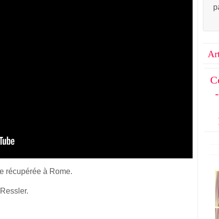
p
Ar
C
se récupérée à Rome.
 Ressler.