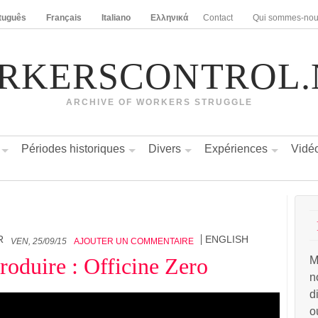
tuguês
Français
Italiano
Ελληνικά
Contact
Qui sommes-no
RKERSCONTROL.
ARCHIVE OF WORKERS STRUGGLE
Périodes historiques
Divers
Expériences
Vidé
R
ENGLISH
VEN, 25/09/15
AJOUTER UN COMMENTAIRE
produire : Officine Zero
M
n
d
o