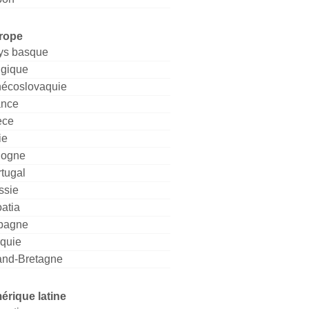
rope
ys basque
lgique
hécoslovaquie
ance
èce
ie
logne
tugal
ssie
atia
pagne
rquie
and-Bretagne
érique latine