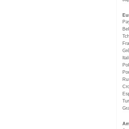
Eu
Pa
Be
Tc
Fr
Gr
Ital
Po
Por
Ru
Cro
Es
Tu
Gr
Am