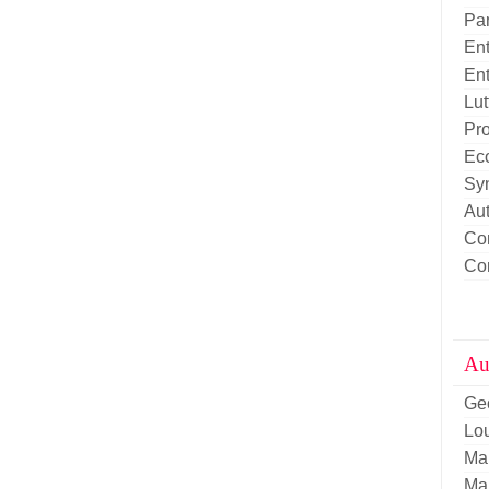
Pa
Ent
Ent
Lut
Pro
Eco
Sy
Aut
Con
Con
Aut
Ge
Lou
Ma
Ma