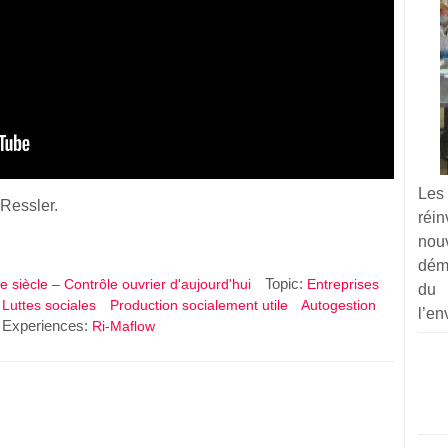
Les
 Ressler.
réi
nou
dém
Topic:
e siècle – Contrôle ouvrier d'aujourd'hui
Entreprises
du
Luttes sociales
Production socialement utile
Autogestion
l’en
Experiences:
Ri-Maflow