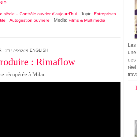
e »
Topic:
e siècle – Contrôle ouvrier d'aujourd'hui
Entreprises
Media:
ile
Autogestion ouvrière
Films & Multimedia
Les
R
ENGLISH
JEU, 05/02/15
une
produire : Rimaflow
des 
réel
se récupérée à Milan
trav