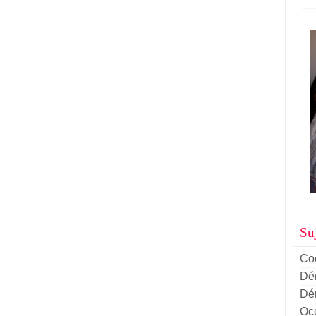
Suj
Co
Dém
Dém
Oc