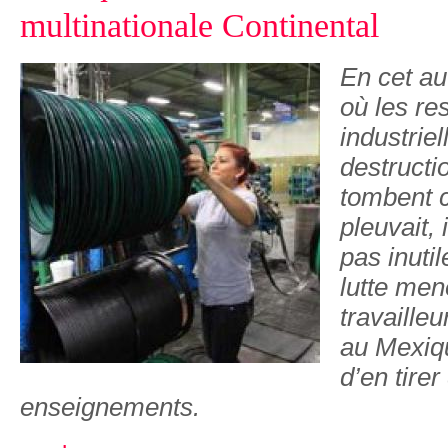
multinationale Continental
En cet a
où les re
industriel
destructi
tombent 
pleuvait, 
pas inutil
lutte men
travaille
au Mexiqu
d’en tirer
enseignements.