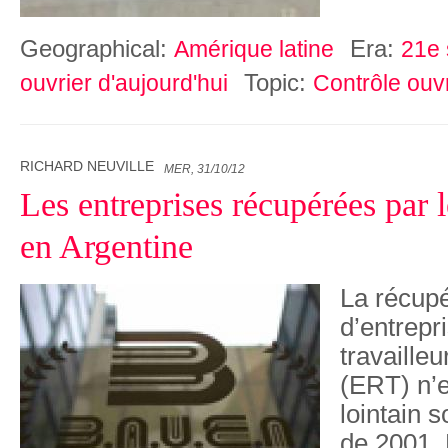
Geographical:
Era:
Amérique latine
21e 
Topic:
ouvrier d'aujourd'hui
Contrôle ouvr
RICHARD NEUVILLE
MER, 31/10/12
Les entreprises récupérées par l
en Argentine
La récupé
d’entrepr
travaille
(ERT) n’e
lointain s
de 2001.