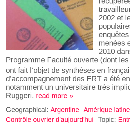
récupérée
travaille
2002 et l
populaires
enquêtes 
menées e
2010 dans
Programme Faculté ouverte (dont les
ont fait l’objet de synthèses en frança
d’accompagnement des ERT a été e
notamment un universitaire très impl
Ruggeri.
read more »
Geographical:
Argentine
Amérique latine
Topic:
Contrôle ouvrier d'aujourd'hui
Ent