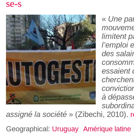
se-s
«
Une par
mouvemen
limitent 
l’emploi 
des salai
consomma
essaient d
cherchent
convictio
à dépasse
subordina
assigné la société
» (Zibechi, 2010).
r
Geographical:
Uruguay
Amérique latine