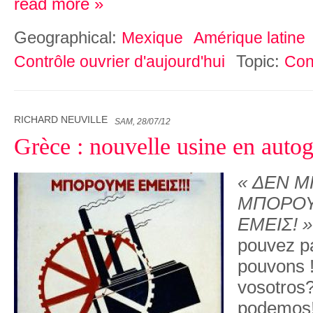
read more »
Geographical:
Mexique
Amérique latine
Topic:
Contrôle ouvrier d'aujourd'hui
Con
RICHARD NEUVILLE
SAM, 28/07/12
Grèce : nouvelle usine en autog
« ΔΕΝ Μ
ΜΠΟΡΟ
ΕΜΕΙΣ! »
pouvez p
pouvons 
vosotros?
podemos!