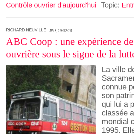
Topic:
Contrôle ouvrier d'aujourd'hui
Ent
RICHARD NEUVILLE
JEU, 19/02/15
ABC Coop : une expérience de
ouvrière sous le signe de la lutt
La ville 
Sacrament
connue po
son patri
qui lui a 
classée a
mondial 
1995. Ell