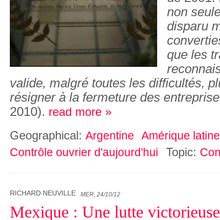
non seule
disparu m
convertie
que les tr
reconnai
valide, malgré toutes les difficultés, p
résigner à la fermeture des entrepris
2010).
read more »
Geographical:
Argentine
Amérique latine
Topic:
Contrôle ouvrier d'aujourd'hui
Con
RICHARD NEUVILLE
MER, 24/10/12
Mexique : Une lutte victorieuse