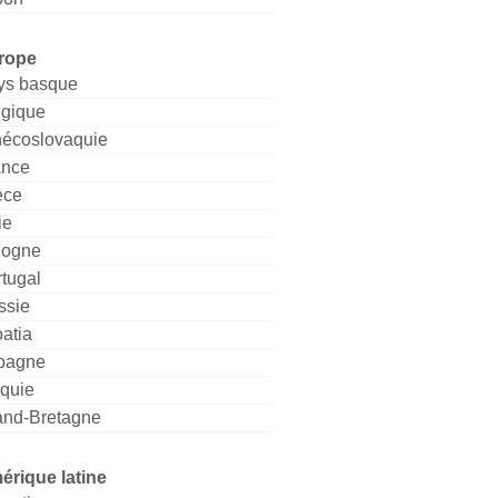
rope
ys basque
lgique
hécoslovaquie
ance
èce
ie
logne
tugal
ssie
atia
pagne
rquie
and-Bretagne
érique latine