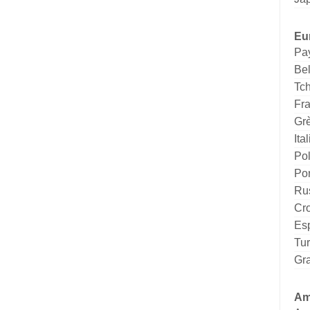
Eu
Pa
Be
Tc
Fr
Gr
Ital
Po
Por
Ru
Cro
Es
Tu
Gr
Am