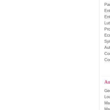
Pa
Ent
Ent
Lut
Pro
Eco
Sy
Aut
Con
Con
Aut
Ge
Lou
Ma
Ma