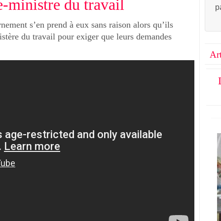
e-ministre du travail
p
nement s’en prend à eux sans raison alors qu’ils
nistère du travail pour exiger que leurs demandes
Ar