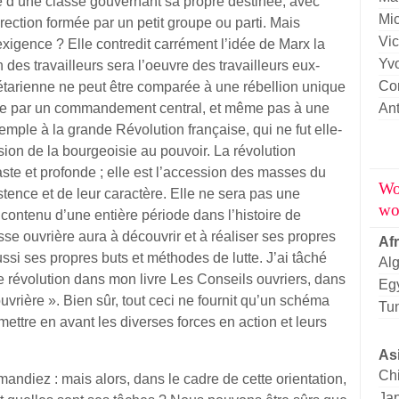
rté d’une classe gouvernant sa propre destinée, avec
Mi
rection formée par un petit groupe ou parti. Mais
Vic
xigence ? Elle contredit carrément l’idée de Marx la
Yv
n des travailleurs sera l’oeuvre des travailleurs eux-
Cor
étarienne ne peut être comparée à une rébellion unique
gée par un commandement central, et même pas à une
An
mple à la grande Révolution française, qui ne fut elle-
on de la bourgeoisie au pouvoir. La révolution
ste et profonde ; elle est l’accession des masses du
Wo
tence et de leur caractère. Elle ne sera pas une
wo
 contenu d’une entière période dans l’histoire de
sse ouvrière aura à découvrir et à réaliser ses propres
Af
ssi ses propres buts et méthodes de lutte. J’ai tâché
Alg
te révolution dans mon livre Les Conseils ouvriers, dans
Eg
 ouvrière ». Bien sûr, tout ceci ne fournit qu’un schéma
Tun
r mettre en avant les diverses forces en action et leurs
As
Ch
andiez : mais alors, dans le cadre de cette orientation,
Ja