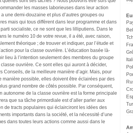
 et quelles sont ses tâches ? Nous pouvons être sûrs que
commander les masses laborieuses dans leur action
 y a une demi-douzaine et plus d’autres groupes ou
Eu
aires mais qui tous diffèrent dans leur programme et dans
Pa
arti socialiste, ce ne sont que les lilliputiens. Dans le
Be
ns le numéro 10 de votre revue, il a été, avec raison,
Tc
lement théorique ; de trouver et indiquer, par l’étude et
Fr
’action pour la classe ouvrière. L’éducation basée là-
Gr
ir lieu à l’intention seulement des membres du groupe
Ital
classe ouvrière. Ce sont elles qui auront à décider,
Po
s Conseils, de la meilleure manière d’agir. Mais, pour
Por
e manière possible, elles doivent être éclairées par des
Ru
 plus grand nombre de côtés possible. Par conséquent,
Cro
n autonome de la classe ouvrière est la forme principale
Es
rera que sa tâche primordiale est d’aller parler aux
Tu
n de tracts populaires qui éclairciront les idées des
Gr
ents importants dans la société, et la nécessité d’une
mes dans toutes leurs actions comme aussi dans le
Am