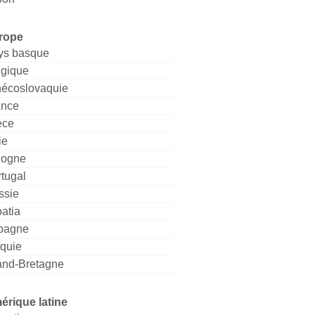
rope
ys basque
lgique
hécoslovaquie
ance
èce
ie
logne
tugal
ssie
atia
pagne
rquie
and-Bretagne
érique latine