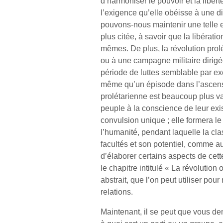
d’harmoniser le pouvoir et la libe
l’exigence qu’elle obéisse à une di
pouvons-nous maintenir une telle e
plus citée, à savoir que la libératio
mêmes. De plus, la révolution prol
ou à une campagne militaire diri
période de luttes semblable par exe
même qu’un épisode dans l’ascensi
prolétarienne est beaucoup plus va
peuple à la conscience de leur exis
convulsion unique ; elle formera le
l’humanité, pendant laquelle la cla
facultés et son potentiel, comme au
d’élaborer certains aspects de cet
le chapitre intitulé « La révolution
abstrait, que l’on peut utiliser pou
relations.
Maintenant, il se peut que vous dem