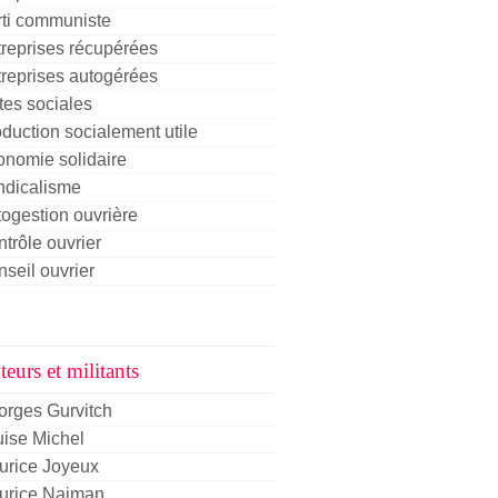
rti communiste
reprises récupérées
reprises autogérées
tes sociales
duction socialement utile
nomie solidaire
ndicalisme
ogestion ouvrière
trôle ouvrier
seil ouvrier
eurs et militants
orges Gurvitch
ise Michel
urice Joyeux
urice Najman