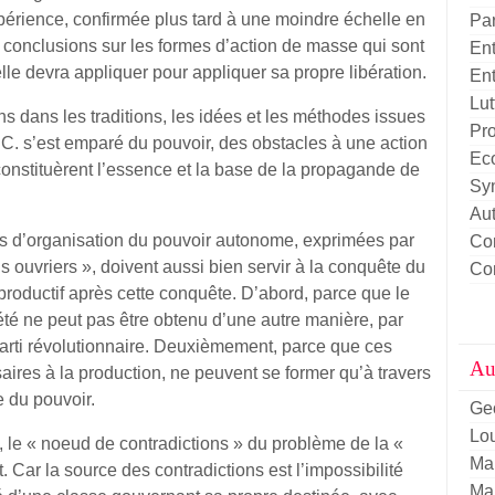
périence, confirmée plus tard à une moindre échelle en
Pa
 conclusions sur les formes d’action de masse qui sont
Ent
elle devra appliquer pour appliquer sa propre libération.
Ent
Lut
 dans les traditions, les idées et les méthodes issues
Pro
. C. s’est emparé du pouvoir, des obstacles à une action
Eco
constituèrent l’essence et la base de la propagande de
Sy
Aut
es d’organisation du pouvoir autonome, exprimées par
Con
s ouvriers », doivent aussi bien servir à la conquête du
Con
l productif après cette conquête. D’abord, parce que le
iété ne peut pas être obtenu d’une autre manière, par
arti révolutionnaire. Deuxièmement, parce que ces
Aut
saires à la production, ne peuvent se former qu’à travers
e du pouvoir.
Ge
Lou
 le « noeud de contradictions » du problème de la «
Ma
t. Car la source des contradictions est l’impossibilité
Ma