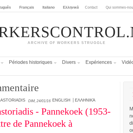
tuguês
Français
Italiano
Ελληνικά
Contact
Qui sommes-no
RKERSCONTROL.
ARCHIVE OF WORKERS STRUGGLE
Périodes historiques
Divers
Expériences
Vidé
mentaire
ASTORIADIS
ENGLISH
ΕΛΛΗΝΙΚΆ
DIM, 24/01/16
storiadis - Pannekoek (1953-
M
n
ttre de Pannekoek à
d
o