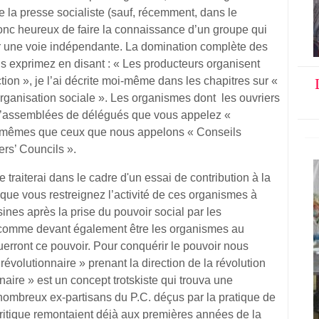
de la presse socialiste (sauf, récemment, dans le
 donc heureux de faire la connaissance d’un groupe qui
r une voie indépendante. La domination complète des
vous exprimez en disant : « Les producteurs organisent
ion », je l’ai décrite moi-même dans les chapitres sur «
l’organisation sociale ». Les organismes dont les ouvriers
 d’assemblées de délégués que vous appelez «
s mêmes que ceux que nous appelons « Conseils
ers’ Councils ».
je traiterai dans le cadre d'un essai de contribution à la
 que vous restreignez l’activité de ces organismes à
sines après la prise du pouvoir social par les
s comme devant également être les organismes au
erront ce pouvoir. Pour conquérir le pouvoir nous
 révolutionnaire » prenant la direction de la révolution
naire » est un concept trotskiste qui trouva une
nombreux ex-partisans du P.C. déçus par la pratique de
 critique remontaient déjà aux premières années de la