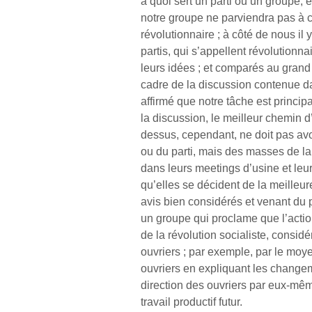
à quoi sert un parti ou un groupe,
notre groupe ne parviendra pas à 
révolutionnaire ; à côté de nous il
partis, qui s’appellent révolutionn
leurs idées ; et comparés au grand p
cadre de la discussion contenue da
affirmé que notre tâche est principa
la discussion, le meilleur chemin d
dessus, cependant, ne doit pas avo
ou du parti, mais des masses de la 
dans leurs meetings d’usine et leur
qu’elles se décident de la meilleur
avis bien considérés et venant du
un groupe qui proclame que l’actio
de la révolution socialiste, considé
ouvriers ; par exemple, par le moye
ouvriers en expliquant les changem
direction des ouvriers par eux-mê
travail productif futur.