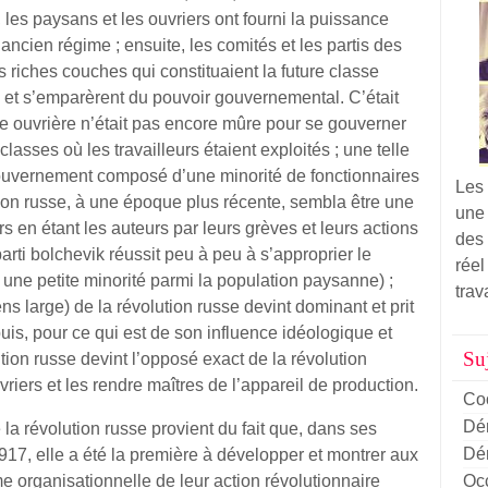
, les paysans et les ouvriers ont fourni la puissance
ancien régime ; ensuite, les comités et les partis des
 riches couches qui constituaient la future classe
 et s’emparèrent du pouvoir gouvernemental. C’était
sse ouvrière n’était pas encore mûre pour se gouverner
lasses où les travailleurs étaient exploités ; une telle
ouvernement composé d’une minorité de fonctionnaires
Les
ion russe, à une époque plus récente, sembla être une
une
rs en étant les auteurs par leurs grèves et leurs actions
des 
rti bolchevik réussit peu à peu à s’approprier le
réel
t une petite minorité parmi la population paysanne) ;
trav
ns large) de la révolution russe devint dominant et prit
uis, pour ce qui est de son influence idéologique et
Suj
ution russe devint l’opposé exact de la révolution
uvriers et les rendre maîtres de l’appareil de production.
Co
Dém
 la révolution russe provient du fait que, dans ses
Dém
17, elle a été la première à développer et montrer aux
Oc
me organisationnelle de leur action révolutionnaire