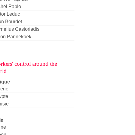
chel Pablo
tor Leduc
on Bourdet
nelius Castoriadis
ton Pannekoek
rkers' control around the
rld
rique
érie
ypte
isie
ie
ine
pon