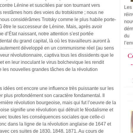
 contre Lénine et suscitées par son tournant vers
Les
us restâmes hors des voies du trotskisme ; nous ne
réi
 nous considérâmes Trotsky comme le plus habile porte-
nou
û être le successeur de Lénine. Mais, après avoir
dém
 d’État naissant, notre attention s'est portée
du
ntal du grand capital, là où les travailleurs auront à
l’en
s hautement développé en un communisme réel (au sens
C
erveur révolutionnaire, captiva tous les dissidents que le
 et en leur inoculant le virus bolchevique les rendit
les nouvelles grandes tâches de la révolution
s idées ont encore une influence très puissante sur les
rer plus profondément son caractère fondamental. Il
ernière révolution bourgeoise, mais qui fut l’oeuvre de la
ise signifie une révolution qui détruit le féodalisme et
 avec toutes les conséquences sociales que celle-ci
onc dans la ligne de la révolution anglaise de 1647 et
 avec ces suites de 1830, 1848, 1871. Au cours de