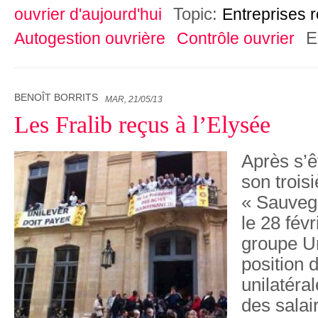
Topic:
ouvrier d'aujourd'hui
Entreprises 
E
Autogestion ouvrière
Contrôle ouvrier
BENOÎT BORRITS
MAR, 21/05/13
Les Fralib reçus à l’Elysée
Après s’ê
son trois
« Sauvega
le 28 févr
groupe U
position 
unilatéra
des salai