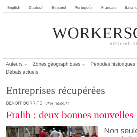
English
Deutsch
Español
Português
Français
Italian
WORKERS
ARCHIVE O
Auteurs
Zones géographiques
Périodes historiques
Débats actuels
Entreprises récupérées
BENOÎT BORRITS
VEN, 06/09/13
Fralib : deux bonnes nouvelles
Non seule