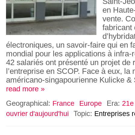
Saint-Jeo
en Haute
vente. Co
fabricant
d’hybrida
électroniques, un savoir-faire qui en fa
mondial pour les applications à infra-
42 salariés ont présenté un projet de 
l’entreprise en SCOP. Face à eux, la 
américano-singapourienne Kulicke & 
read more »
Geographical:
Era:
France
Europe
21e 
Topic:
ouvrier d'aujourd'hui
Entreprises 