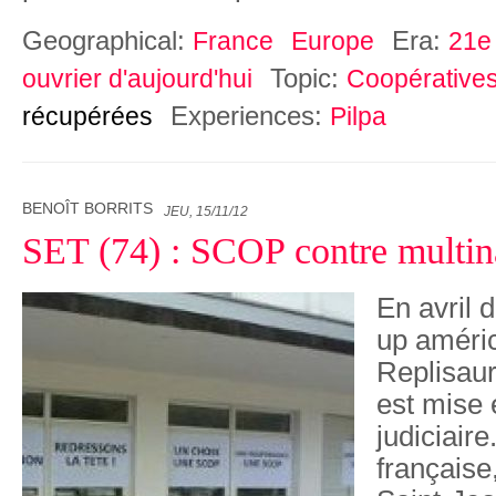
Geographical:
Era:
France
Europe
21e 
Topic:
ouvrier d'aujourd'hui
Coopérative
Experiences:
récupérées
Pilpa
BENOÎT BORRITS
JEU, 15/11/12
SET (74) : SCOP contre multin
En avril d
up améri
Replisaur
est mise 
judiciaire
française