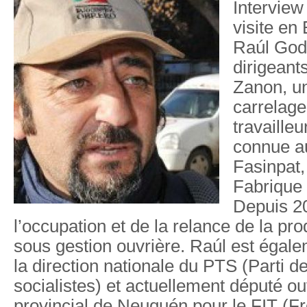
Interview
visite en
Raúl God
dirigeants
Zanon, u
carrelage
travaille
connue a
Fasinpat
Fabrique 
Depuis 20
l’occupation et de la relance de la pro
sous gestion ouvrière. Raúl est éga
la direction nationale du PTS (Parti de
socialistes) et actuellement député o
provincial de Neuquén­ pour le FIT (F