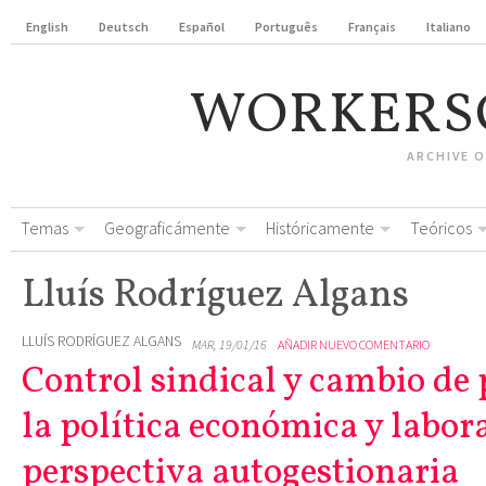
English
Deutsch
Español
Português
Français
Italiano
WORKERS
ARCHIVE 
Temas
Geograficámente
Históricamente
Teóricos
Lluís Rodríguez Algans
LLUÍS RODRÍGUEZ ALGANS
MAR, 19/01/16
AÑADIR NUEVO COMENTARIO
Control sindical y cambio de
la política económica y labor
perspectiva autogestionaria