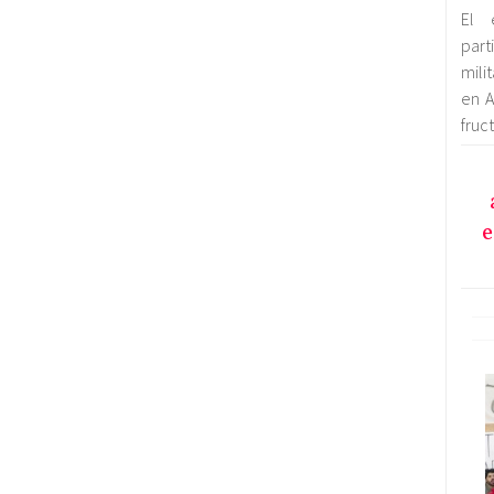
El 
par
mili
en A
fruc
e