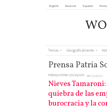
English
Deutsch
Español
Port
WO
Temas
Geograficámente
Hi
Prensa Patria So
PRENSA PATRIA SOCIALISTA
MIÉ, 01/05/13
Nieves Tamaroni: 
quiebra de las emp
burocracia y la c