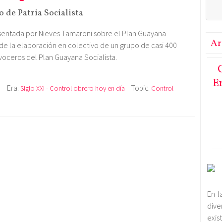
 de Patria Socialista
esentada por Nieves Tamaroni sobre el Plan Guayana
Ar
 de la elaboración en colectivo de un grupo de casi 400
voceros del Plan Guayana Socialista.
En
Era:
Topic:
a
Siglo XXI - Control obrero hoy en día
Control
En l
dive
exi