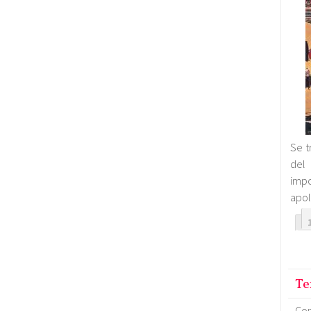
Se t
del 
imp
apol
Te
Co