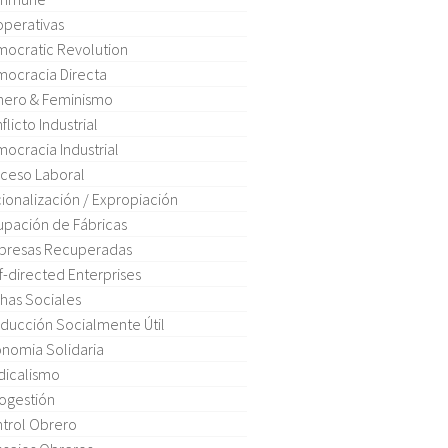
perativas
ocratic Revolution
ocracia Directa
ero & Feminismo
flicto Industrial
ocracia Industrial
ceso Laboral
ionalización / Expropiación
pación de Fábricas
presas Recuperadas
f-directed Enterprises
has Sociales
ducción Socialmente Útil
nomia Solidaria
dicalismo
ogestión
trol Obrero