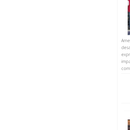
Amen
des
exp
imp
comp