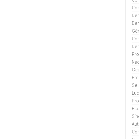
Coo
Dem
Dem
Gén
Con
Dem
Pro
Nac
Ocu
Em
Sel
Luc
Pro
Eco
Sin
Aut
Con