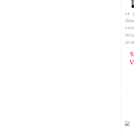
La 
desv
comb
recu
un s
S
V