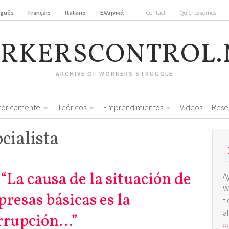
uguês
Français
Italiano
Ελληνικά
Contact
Quienes somos
RKERSCONTROL.
ARCHIVE OF WORKERS STRUGGLE
stóricamente
Teóricos
Emprendimientos
Videos
Rese
cialista
“La causa de la situación de
A
W
resas básicas es la
t
a
orrupción…”
›››