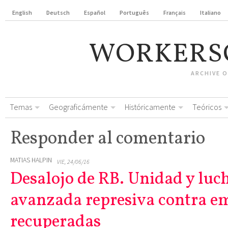
English
Deutsch
Español
Português
Français
Italiano
WORKERS
ARCHIVE 
Temas
Geograficámente
Históricamente
Teóricos
Responder al comentario
MATIAS HALPIN
VIE, 24/06/16
Desalojo de RB. Unidad y luch
avanzada represiva contra e
recuperadas