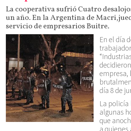
La cooperativa sufrió Cuatro desaloj
un año. En la Argentina de Macri,juece
servicio de empresarios Buitre.
En el día d
trabajador
“Industria
decidieron
empresa, 
brutalmen
día 8 de ju
La policía 
algunas ho
que anoch
a quiene