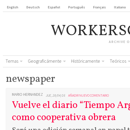
English
Deutsch
Español
Português
Français
Italiano
WORKERS
ARCHIVE 
Temas
Geograficámente
Históricamente
Teóricos
newspaper
MARIO HERNANDEZ
JUE, 28/04/16
AÑADIR NUEVO COMENTARIO
Vuelve el diario “Tiempo Ar
como cooperativa obrera