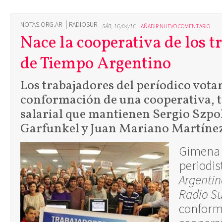
NOTAS.ORG.AR
RADIOSUR
SÁB, 16/04/16
AÑADIR NUEVO COMENTARIO
Nace la cooperativa de los t
de Tiempo Argentino
Los trabajadores del períodico vota
conformación de una cooperativa, t
salarial que mantienen Sergio Szpo
Garfunkel y Juan Mariano Martínez
Gimena 
periodis
Argenti
Radio S
conform