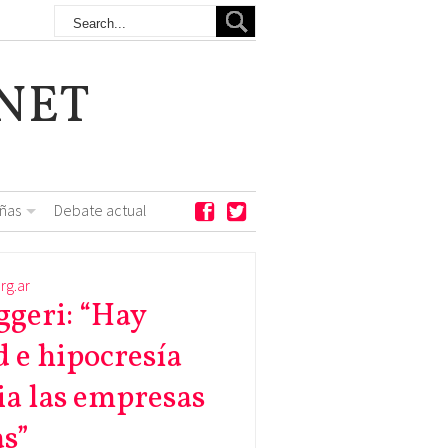
NET
ñas
Debate actual
rg.ar
geri: “Hay
d e hipocresía
ia las empresas
s”