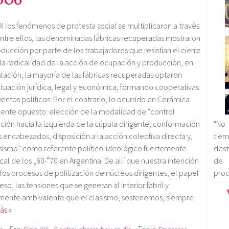
006
 XX los fenómenos de protesta social se multiplicaron a través
entre ellos, las denominadas fábricas recuperadas mostraron
ducción por parte de los trabajadores que resistían el cierre
 la radicalidad de la acción de ocupación y producción, en
lación, la mayoría de las fábricas recuperadas optaron
situación jurídica, legal y económica, formando cooperativas
ectos políticos. Por el contrario, lo ocurrido en Cerámica
ente opuesto: elección de la modalidad de “control
ación hacia la izquierda de la cúpula dirigente, conformación
"No 
 encabezados, disposición a la acción colectiva directa y,
tie
lasismo” como referente político-ideológico fuertemente
dest
cal de los „60-‟70 en Argentina. De allí que nuestra intención
de 
 los procesos de politización de núcleos dirigentes, el papel
prod
eso, las tensiones que se generan al interior fabril y
temente ambivalente que el clasismo, sostenemos, siempre
ás »