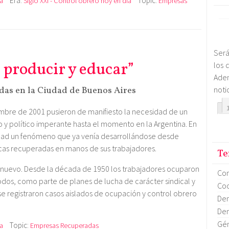
Era:
Topic:
a
Siglo XXI - Control obrero hoy en día
Empresas
Será
, producir y educar”
los 
Ade
das en la Ciudad de Buenos Aires
notic
embre de 2001 pusieron de manifiesto la necesidad de un
 político imperante hasta el momento en la Argentina. En
idad un fenómeno que ya venía desarrollándose desde
ricas recuperadas en manos de sus trabajadores.
Te
o nuevo. Desde la década de 1950 los trabajadores ocuparon
Co
íodos, como parte de planes de lucha de carácter sindical y
Coo
, se registraron casos aislados de ocupación y control obrero
Dem
Dem
Gén
Topic:
a
Empresas Recuperadas