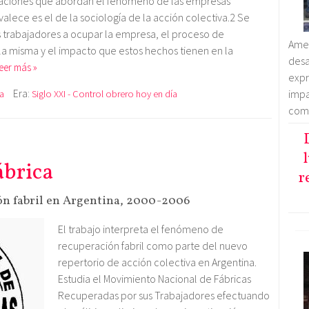
tigaciones que abordan el fenómeno de las empresas
lece es el de la sociología de la acción colectiva.2 Se
os trabajadores a ocupar la empresa, el proceso de
Amen
la misma y el impacto que estos hechos tienen en la
des
leer más »
exp
Era:
imp
a
Siglo XXI - Control obrero hoy en día
comp
ábrica
r
ón fabril en Argentina, 2000-2006
El trabajo interpreta el fenómeno de
recuperación fabril como parte del nuevo
repertorio de acción colectiva en Argentina.
Estudia el Movimiento Nacional de Fábricas
Recuperadas por sus Trabajadores efectuando