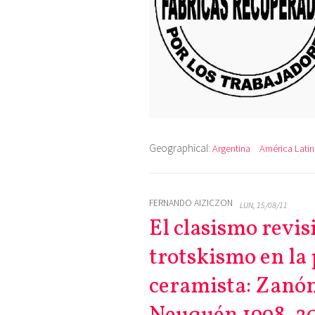
Geographical:
Argentina
América Latin
FERNANDO AIZICZON
LUN, 15/08/11
El clasismo revis
trotskismo en la 
ceramista: Zanón