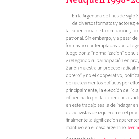
Neuquén 1998-2
En la Argentina de fines de siglo
de diversos formatos y actores; 
la experiencia de la ocupación y pro
patronal. Sin embargo, y a pesar de
formas no contempladas por la legis
luego por la “normalización” de su 
y relegando su participación en proy
Zanón muestra un proceso radicalm
obrero” y no el cooperativo, politiz
de nucleamientos políticos por ellos
principalmente, la elección del “c
influenciado por la experiencia sindi
en este trabajo sea la de indagar en
de activistas de izquierda en el proc
finalmente la significación aparen
mantuvo en el caso argentino.
leer m