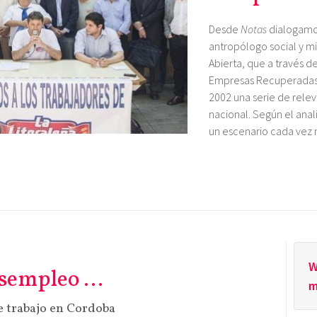
Desde
Notas
dialogamo
antropólogo social y 
Abierta, que a través 
Empresas Recuperadas 
2002 una serie de rele
nacional. Según el anal
un escenario cada vez m
W
esempleo …
m
de trabajo en Cordoba