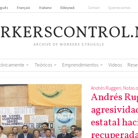
uguês
Français
Italiano
Ελληνικά
Contact
Quienes somos
RKERSCONTROL.
ARCHIVE OF WORKERS STRUGGLE
stóricamente
Teóricos
Emprendimientos
Videos
Rese
Andrés Ruggeri
,
Notas.o
Andrés Rug
agresivida
estatal hac
recuperada