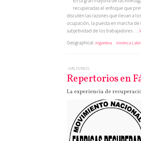
En la gran mayoría de las inves
recuperadas el enfoque que preva
discuten las razones que llevan a l
ocupación, la puesta en marcha de 
subjetividad de los trabajadores …
Geographical:
Argentina
América Latin
LUN, 15/08/11
Repertorios en F
La experiencia de recuperaci