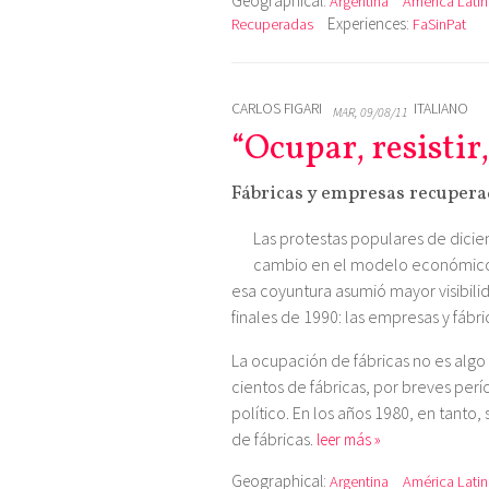
Geographical:
Argentina
América Latin
Experiences:
Recuperadas
FaSinPat
CARLOS FIGARI
ITALIANO
MAR, 09/08/11
“Ocupar, resistir
Fábricas y empresas recupera
Las protestas populares de dici
cambio en el modelo económico y
esa coyuntura asumió mayor visibil
finales de 1990: las empresas y fáb
La ocupación de fábricas no es alg
cientos de fábricas, por breves per
político. En los años 1980, en tanto
de fábricas.
leer más »
Geographical:
Argentina
América Latin