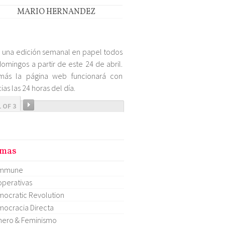
MARIO HERNANDEZ
 una edición semanal en papel todos
domingos a partir de este 24 de abril.
más la página web funcionará con
ias las 24 horas del día.
1 OF 3
mas
mmune
perativas
ocratic Revolution
ocracia Directa
ero & Feminismo