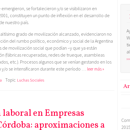
 emergieron, se fortalecieron y/o se visibilizaron en
2001, constituyen un punto de inflexión en el desarrollo de
de nuestro país.
A
 el altísimo grado de movilización alcanzado, evidenciaron no
W
ción del rumbo político, económico y social de la Argentina
t
os de movilización social que podían –y que ya están
a
ión (fábricas recuperadas, redes de trueque, asambleas
›››
os, etc.). Procesos algunos que se venían gestando en los
 y/o se intensificaron durante este período …
leer más »
Topic:
a
Luchas Sociales
Ar
 laboral en Empresas
Com
Córdoba: aproximaciones a
2015