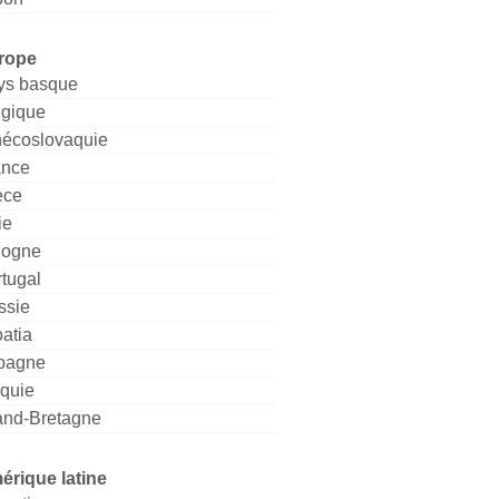
rope
ys basque
lgique
hécoslovaquie
ance
èce
ie
logne
tugal
ssie
atia
pagne
rquie
and-Bretagne
érique latine