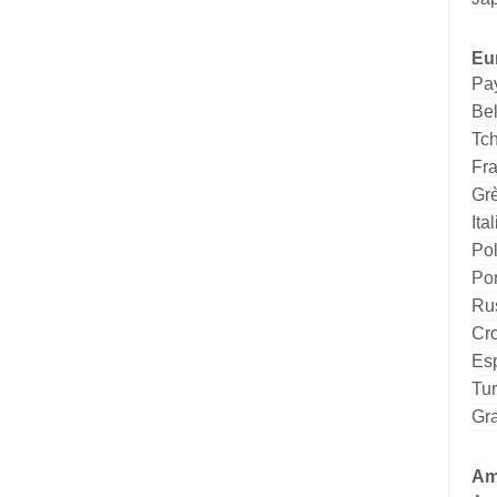
Eu
Pa
Be
Tc
Fr
Gr
Ital
Po
Por
Ru
Cro
Es
Tu
Gr
Am