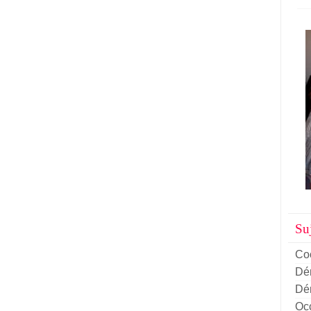
Suj
Co
Dém
Dém
Oc