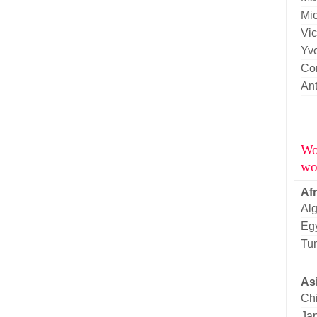
Mi
Vic
Yv
Cor
An
Wo
wo
Af
Alg
Eg
Tun
As
Ch
Ja