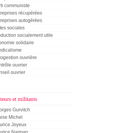
rti communiste
reprises récupérées
reprises autogérées
tes sociales
duction socialement utile
nomie solidaire
ndicalisme
ogestion ouvrière
trôle ouvrier
seil ouvrier
eurs et militants
orges Gurvitch
ise Michel
urice Joyeux
urice Najman