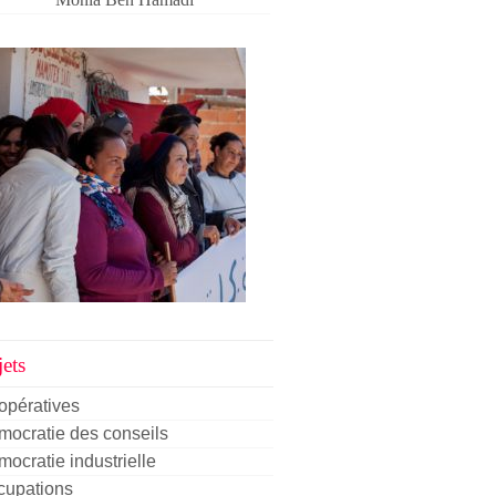
ets
opératives
ocratie des conseils
ocratie industrielle
cupations