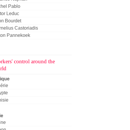
chel Pablo
tor Leduc
on Bourdet
nelius Castoriadis
ton Pannekoek
rkers' control around the
rld
rique
érie
ypte
isie
ie
ine
pon