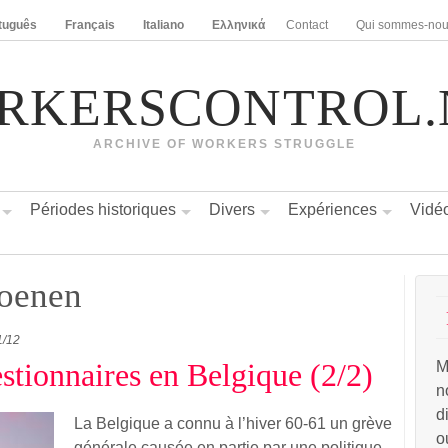
tuguês
Français
Italiano
Ελληνικά
Contact
Qui sommes-no
RKERSCONTROL.
ARCHIVE OF WORKERS STRUGGLE
Périodes historiques
Divers
Expériences
Vidé
oenen
1/12
stionnaires en Belgique (2/2)
M
n
d
La Belgique a connu à l’hiver 60-61 un grève
o
générale causée en partie par une politique