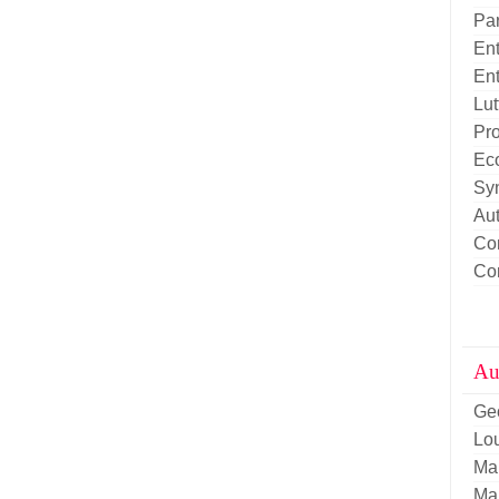
Pa
Ent
Ent
Lut
Pro
Eco
Sy
Aut
Con
Con
Aut
Ge
Lou
Ma
Ma