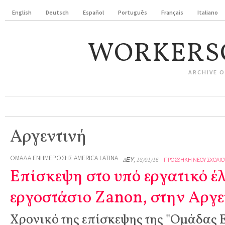
English
Deutsch
Español
Português
Français
Italiano
WORKERS
ARCHIVE 
Αργεντινή
ΟΜΆΔΑ ΕΝΗΜΈΡΩΣΗΣ AMERICA LATINA
ΔΕΥ, 18/01/16
ΠΡΟΣΘΉΚΗ ΝΈΟΥ ΣΧΟΛΊΟ
Επίσκεψη στο υπό εργατικό έ
εργοστάσιο Zanon, στην Αργε
Χρονικό της επίσκεψης της "Ομάδας 