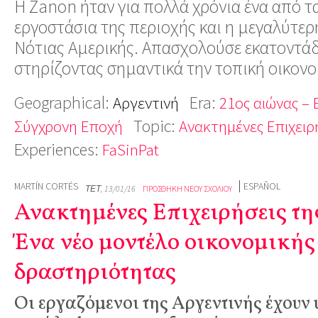
Η Ζanon ήταν για πολλά χρόνια ένα από τ
εργοστάσια της περιοχής και η μεγαλύτερ
Νότιας Αμερικής. Απασχολούσε εκατοντάδ
στηρίζοντας σημαντικά την τοπική οικον
Geographical:
Era:
Αργεντινή
21ος αιώνας – 
Topic:
Σύγχρονη Εποχή
Ανακτημένες Επιχειρ
Experiences:
FaSinPat
MARTÍN CORTÉS
ESPAÑOL
ΤΕΤ, 13/01/16
ΠΡΟΣΘΉΚΗ ΝΈΟΥ ΣΧΟΛΊΟΥ
Ανακτημένες Επιχειρήσεις τη
Ένα νέο μοντέλο οικονομικής
δραστηριότητας
Οι εργαζόμενοι της Αργεντινής έχουν 