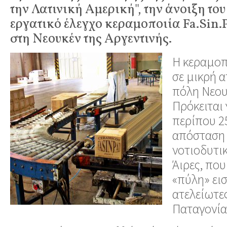
την Λατινική Αμερική", την άνοιξη το
εργατικό έλεγχο κεραμοποιία Fa.Sin.
στη Νεουκέν της Αργεντινής.
Η κεραμοπ
σε μικρή 
πόλη Νεου
Πρόκειται 
περίπου 25
απόσταση 
νοτιοδυτι
Άιρες, που
«πύλη» ει
ατελείωτες
Παταγονία