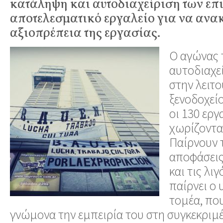
κατάληψη και αυτοδιαχείριση των επ
αποτελεσματικό εργαλείο για να ανα
αξιοπρέπεια της εργασίας.
Ο αγώνας 
αυτοδιαχε
στην λειτο
ξενοδοχείο
οι 130 εργ
χωρίζονται
Παίρνουν 
αποφάσεις 
και τις λι
παίρνει ο
τομέα, που
γνώμονα την εμπειρία του στη συγκεκριμέ