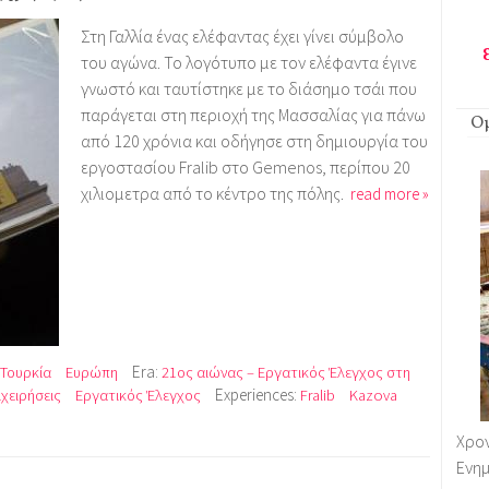
Στη Γαλλία ένας ελέφαντας έχει γίνει σύμβολο
του αγώνα. Το λογότυπο με τον ελέφαντα έγινε
γνωστό και ταυτίστηκε με το διάσημο τσάι που
παράγεται στη περιοχή της Μασσαλίας για πάνω
Ομ
από 120 χρόνια και οδήγησε στη δημιουργία του
εργοστασίου Fralib στο Gemenos, περίπου 20
χιλιομετρα από το κέντρο της πόλης.
read more »
Era:
Τουρκία
Ευρώπη
21ος αιώνας – Εργατικός Έλεγχος στη
Experiences:
χειρήσεις
Εργατικός Έλεγχος
Fralib
Kazova
Χρο
Ενημ