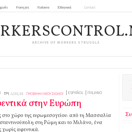
uguês
Français
Italiano
Ελληνικά
Contact
RKERSCONTROL.
ARCHIVE OF WORKERS STRUGGLE
I
ESPAÑOL
ITALIANO
ΤΡΊ, 12/01/16
ΠΡΟΣΘΉΚΗ ΝΈΟΥ ΣΧΟΛΊΟΥ
φεντικά στην Ευρώπη
Συ
ης στο χώρο της ευρωμεσογείου: από τη Μασσαλία
σταντινούπολη στη Ρώμη και το Μιλάνο, ένα
ς χωρίς αφεντικά.