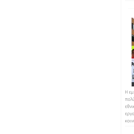
Η εμ
πολύ
εθνι
εργ
κοιν