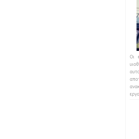
Οι 
υι
αυτο
απο
ανα
εργα