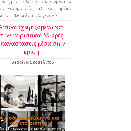
άνοιξη του 2004, στην υπό εργατικό
γχο κεραμοποιία Fa.Sin.Pat, πρώην
n, στη Νεουκέν της Αργεντινής.
Αυτοδιαχειριζόμενα και
συνεταιριστικά: Μικρές
επαναστάσεις μέσα στην
κρίση
Μαρίνα Σκοπελίτου