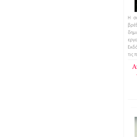
Η σ
βρέ
δημ
εργα
Εκδ
τις 
Α