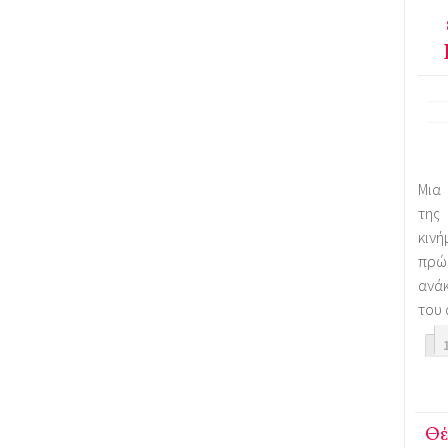
Μια
της
κιν
πρώ
ανάκ
του 
Θέ