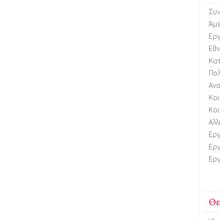
Συν
Άμ
Εργ
Εθν
Κα
Πολ
Ανα
Κοι
Κοι
Αλλ
Εργ
Εργ
Εργ
Θε