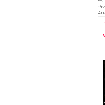
την 
έλε
Zano