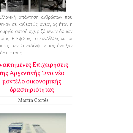
υλλογική απάντηση ανθρώπων που
θηκαν σε καθεστώς ανεργίας ήταν η
ιουργία αυτοδιαχειριζόμενων δομών
σίας. Η Εφ.Συν, το ΣυνΑλλΟις και οι
όσεις των Συναδέλφων μας άνοιξαν
πόρτες τους.
νακτημένες Επιχειρήσεις
της Αργεντινής: Ένα νέο
μοντέλο οικονομικής
δραστηριότητας
Martín Cortés