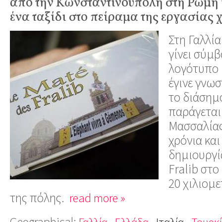
από την Κωνσταντινούπολη στη Ρώμη 
ένα ταξίδι στο πείραμα της εργασίας 
Στη Γαλλία
γίνει σύμ
λογότυπο 
έγινε γνωσ
το διάσημ
παράγεται
Μασσαλίας
χρόνια και
δημιουργί
Fralib στ
20 χιλιομε
της πόλης.
read more »
Geographical:
Γαλλία
Ελλάδα
Ιταλία
Τουρκ