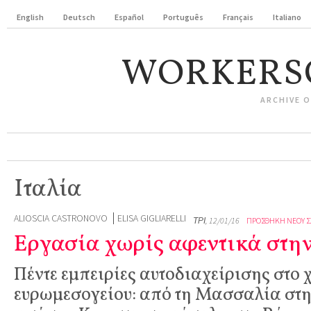
English
Deutsch
Español
Português
Français
Italiano
WORKERS
ARCHIVE 
Ιταλία
ALIOSCIA CASTRONOVO
ELISA GIGLIARELLI
ΤΡΊ, 12/01/16
ΠΡΟΣΘΉΚΗ ΝΈΟΥ Σ
Εργασία χωρίς αφεντικά στη
Πέντε εμπειρίες αυτοδιαχείρισης στο 
ευρωμεσογείου: από τη Μασσαλία στ