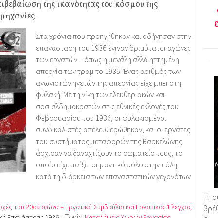
πιβεβαίωση της ικανότητας του κόσμου της
ομηχανίες.
Στα χρόνια που προηγήθηκαν και οδήγησαν στην
επανάσταση του 1936 έγιναν δριμύτατοι αγώνες
των εργατών – όπως η μεγάλη αλλά ηττημένη
απεργία των τραμ το 1935. Ένας αριθμός των
αγωνιστών ηγετών της απεργίας είχε μπει στη
φυλακή. Με τη νίκη των ελευθεριακών και
σοσιαλδημοκρατών στις εθνικές εκλογές του
Φεβρουαρίου του 1936, οι φυλακισμένοι
συνδικαλιστές απελευθερώθηκαν, και οι εργάτες
του συστήματος μεταφορών της Βαρκελώνης
άρχισαν να ξαναχτίζουν το σωματείο τους, το
οποίο είχε παίξει σημαντικό ρόλο στην πόλη
κατά τη διάρκεια των επαναστατικών γεγονότων
Η σ
ρχές του 20ού αιώνα – Εργατικά Συμβούλια και Εργατικός Έλεγχος
βρέ
Topic:
ική Επανάσταση 1936
Καταλήψεις Χώρων Εργασίας