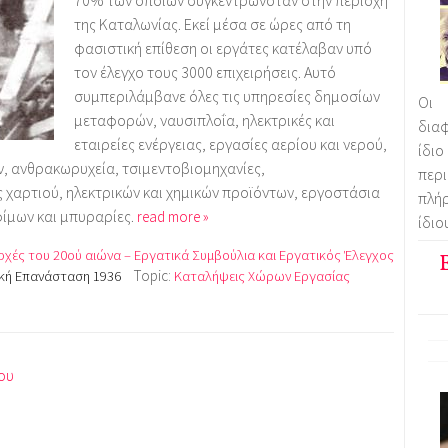
της Καταλωνίας. Εκεί μέσα σε ώρες από τη
φασιστική επίθεση οι εργάτες κατέλαβαν υπό
τον έλεγχο τους 3000 επιχειρήσεις. Αυτό
συμπεριλάμβανε όλες τις υπηρεσίες δημοσίων
Οι 
μεταφορών, ναυσιπλοΐα, ηλεκτρικές και
διαφ
εταιρείες ενέργειας, εργασίες αερίου και νερού,
ίδι
, ανθρακωρυχεία, τσιμεντοβιομηχανίες,
περ
 χαρτιού, ηλεκτρικών και χημικών προϊόντων, εργοστάσια
πλήρ
ίμων και μπυραρίες.
read more »
ίδιο
ρχές του 20ού αιώνα – Εργατικά Συμβούλια και Εργατικός Έλεγχος
Topic:
ική Επανάσταση 1936
Καταλήψεις Χώρων Εργασίας