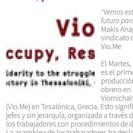
"Vemos est
futuro para
Makis Ana
sindicato 
Vio.Me
El Martes,
es el prime
producción
obrero en 
Viomichani
(Vio.Me) en Tesalónica, Grecia. Esto signi
jefes y sin jerarquía, organizada a través
los trabajadores con procedimientos de d
La asamblea de los trabajadores ha declar