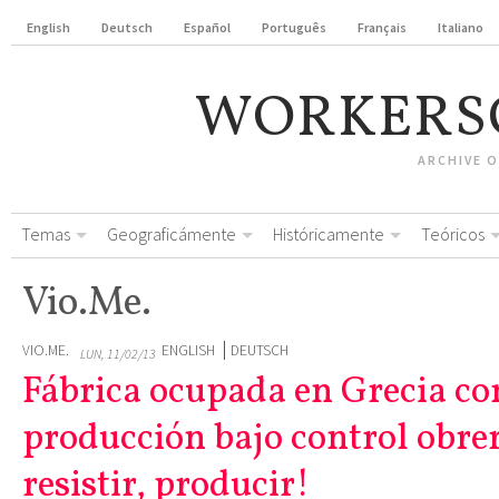
English
Deutsch
Español
Português
Français
Italiano
WORKERS
ARCHIVE 
Temas
Geograficámente
Históricamente
Teóricos
Vio.Me.
VIO.ME.
ENGLISH
DEUTSCH
LUN, 11/02/13
Fábrica ocupada en Grecia co
producción bajo control obre
resistir, producir!