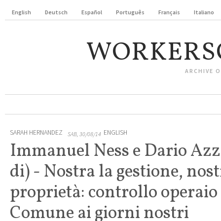
English
Deutsch
Español
Português
Français
Italiano
WORKERS
ARCHIVE 
SARAH HERNANDEZ
ENGLISH
SAB, 30/08/14
Immanuel Ness e Dario Azzel
di) - Nostra la gestione, nost
proprietà: controllo operaio
Comune ai giorni nostri