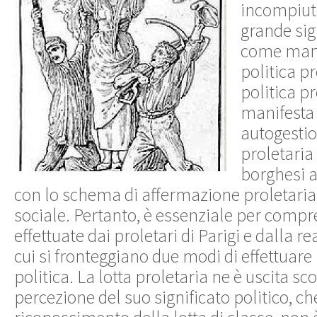
incompiut
grande sig
come mani
politica
pr
politica
pr
manifesta
autogesti
proletaria 
borghesi
a
con
lo schema
di affermazione
proletaria
sociale
.
Pertanto
,
è essenziale
per compre
effettuate
dai
proletari
di Parigi e
dalla
re
cui
si fronteggiano
due
modi di
effettuare
politica
.
La
lotta proletaria
ne è uscita
sco
percezione
del
suo significato politico
,
ch