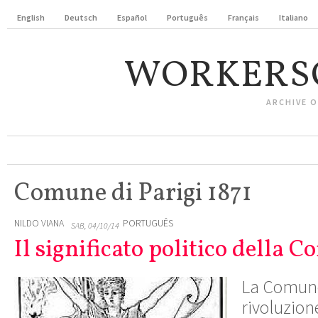
English
Deutsch
Español
Português
Français
Italiano
WORKERS
ARCHIVE 
Comune di Parigi 1871
NILDO VIANA
PORTUGUÊS
SAB, 04/10/14
Il significato politico della 
La
Comune 
rivoluzion