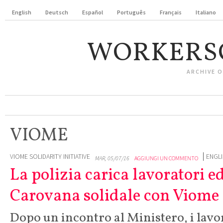
English
Deutsch
Español
Português
Français
Italiano
WORKERS
ARCHIVE 
VIOME
VIOME SOLIDARITY INITIATIVE
ENGL
MAR, 05/07/16
AGGIUNGI UN COMMENTO
La polizia carica lavoratori ed
Carovana solidale con Viome
Dopo un incontro al Ministero, i lavo