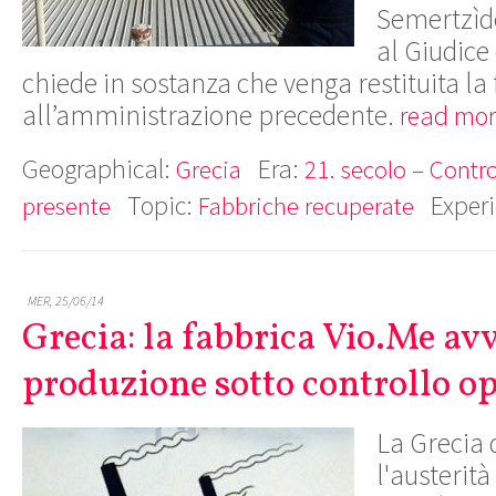
Semertzìdo
al Giudice
chiede in sostanza che venga restituita la
all’amministrazione precedente.
read mor
Geographical:
Era:
Grecia
21. secolo – Contro
Topic:
Exper
presente
Fabbriche recuperate
MER, 25/06/14
Grecia: la fabbrica Vio.Me avv
produzione sotto controllo op
La Grecia 
l'austerit