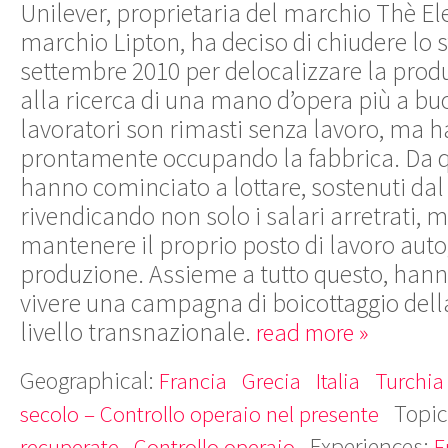
Unilever, proprietaria del marchio Thè El
marchio Lipton, ha deciso di chiudere lo 
settembre 2010 per delocalizzare la produ
alla ricerca di una mano d’opera più a b
lavoratori son rimasti senza lavoro, ma 
prontamente occupando la fabbrica. Da
hanno cominciato a lottare, sostenuti dal
rivendicando non solo i salari arretrati, m
mantenere il proprio posto di lavoro aut
produzione. Assieme a tutto questo, hanno
vivere una campagna di boicottaggio della
livello transnazionale.
read more »
Geographical:
Francia
Grecia
Italia
Turchia
Topic
secolo – Controllo operaio nel presente
Experiences:
recuperate
Controllo operaio
F