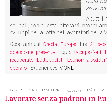
della Vi
26 nove
A tutti i
solidali, con questa lettera vi informiam
sviluppi della lotta dei lavoratori della
Geographical:
Era:
Grecia
Europa
21. sec
Topic:
operaio nel presente
Occupazioni
recuperate
Lotte sociali
Economia solidar
Experiences:
operaio
VIOME
ALIOSCIA CASTRONOVO
ELISA GIGLIARELLI
ESPAÑOL
ΕΛΛΗ
VEN, 24/10/14
Lavorare senza padroni in E