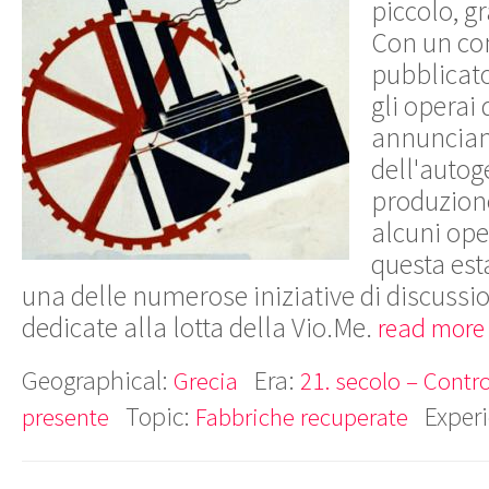
piccolo, g
Con un co
pubblicato
gli operai
annunciano
dell'autog
produzione
alcuni ope
questa est
una delle numerose iniziative di discussi
dedicate alla lotta della Vio.Me.
read more
Geographical:
Era:
Grecia
21. secolo – Contro
Topic:
Exper
presente
Fabbriche recuperate