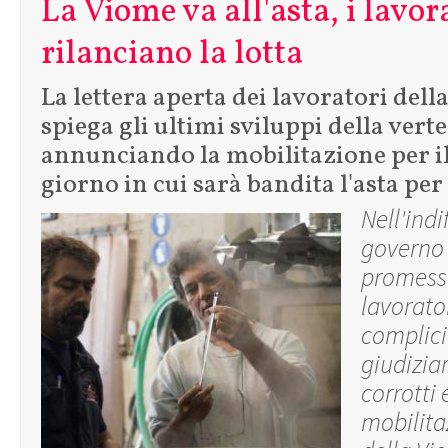
La Viome va all'asta, i lavor
rilanciano la lotta
La lettera aperta dei lavoratori del
spiega gli ultimi sviluppi della vert
annunciando la mobilitazione per i
giorno in cui sarà bandita l'asta per
Nell'indi
governo 
promesse 
lavorato
complici
giudizia
corrotti 
mobilita