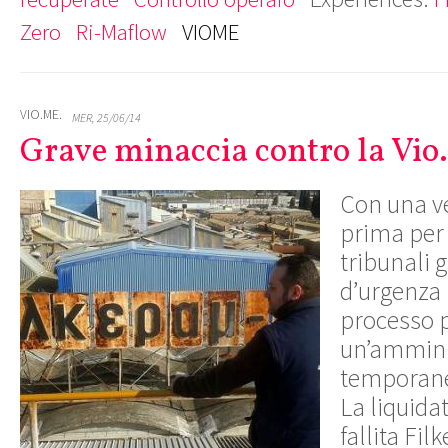
Zero
Ri-Maflow
VIOME
VIO.ME.
MER, 25/06/14
Grave minaccia contro la Vio
Con una ve
prima per 
tribunali g
d’urgenza 
processo p
un’ammini
temporanea
La liquidat
fallita Fil