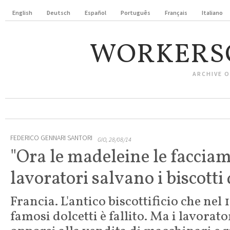
English
Deutsch
Español
Português
Français
Italiano
WORKERS
ARCHIVE 
FEDERICO GENNARI SANTORI
GIO, 28/08/14
"Ora le madeleine le facciamo
lavoratori salvano i biscotti
Francia. L'antico biscottificio che nel 
famosi dolcetti è fallito. Ma i lavorat