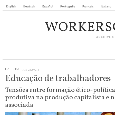
English
Deutsch
Español
Português
Français
Italiano
WORKERS
ARCHIVE 
LIA TIRIBA
QUA, 23/07/14
Educação de trabalhadores
Tensões entre formação ético-política
produtiva na produção capitalista e 
associada