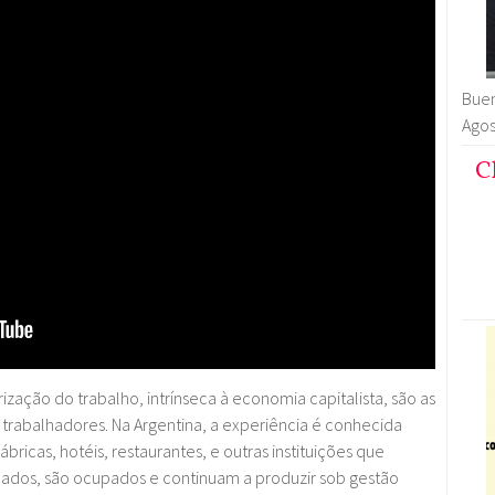
Buen
Agos
C
zação do trabalho, intrínseca à economia capitalista, são as
trabalhadores. Na Argentina, a experiência é conhecida
icas, hotéis, restaurantes, e outras instituições que
ados, são ocupados e continuam a produzir sob gestão