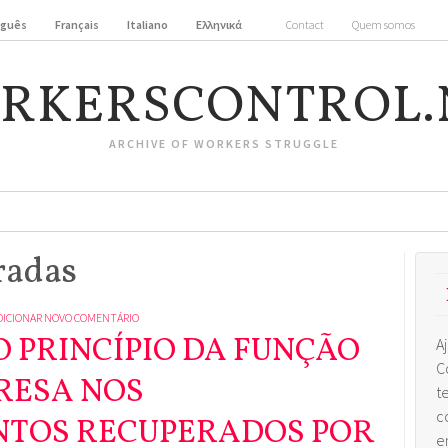
uguês
Français
Italiano
Ελληνικά
Contact
Quem somos
RKERSCONTROL.
ARCHIVE OF WORKERS STRUGGLE
radas
DICIONAR NOVO COMENTÁRIO
O PRINCÍPIO DA FUNÇÃO
A
C
RESA NOS
t
c
TOS RECUPERADOS POR
e