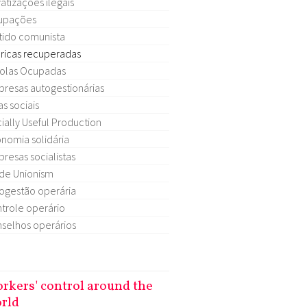
vatizações ilegais
upações
tido comunista
ricas recuperadas
olas Ocupadas
resas autogestionárias
as sociais
ially Useful Production
nomia solidária
resas socialistas
de Unionism
ogestão operária
trole operário
selhos operários
rkers' control around the
rld