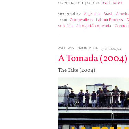
operária, sem patrões.
read more »
Geographical:
Argentina
Brasil
América
Topic:
Cooperativas
Labour Process
O
solidária
Autogestão operária
Controle
AVI LEWIS
NAOMI KLEIN
QUA, 23/07/14
A Tomada (2004)
The Take (2004)