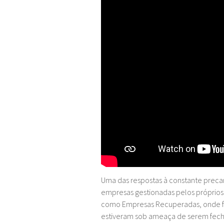
Uma das respostas à constante precari
empresas gestionadas pelos próprios 
como Empresas Recuperadas, onde fábr
estiveram sob ameaça de serem fech