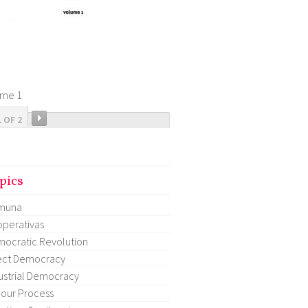
ume 1
1 OF 2
pics
muna
perativas
ocratic Revolution
ect Democracy
ustrial Democracy
our Process