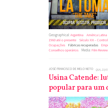
Geographical:
Argentina
América Latina
1960 até o presente
Século XXI – Contro
Ocupações
Fábricas recuperadas
Empr
Media:
Conselhos operários
Film Review
JOSÉ FRANCISCO DE MELO NETO
QUA, 23/0
Usina Catende: lu
popular para um 