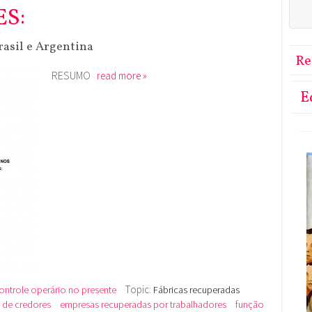
S:
asil e Argentina
Re
RESUMO
read more »
E
Topic:
ontrole operário no presente
Fábricas recuperadas
 de credores
empresas recuperadas por trabalhadores
função