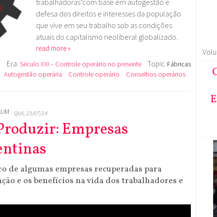
trabalhadoras"com base em autogestão e
defesa dos direitos e interesses da população
que vive em seu trabalho sob as condições
atuais do capitalismo neoliberal globalizado.
read more »
Vol
Era:
Topic:
a
Século XXI – Controle operário no presente
Fábricas
C
Autogestão operária
Controle operário
Conselhos operários
E
LIM
QUA, 23/07/14
 Produzir: Empresas
entinas
ro de algumas empresas recuperadas para
ação e os benefícios na vida dos trabalhadores e