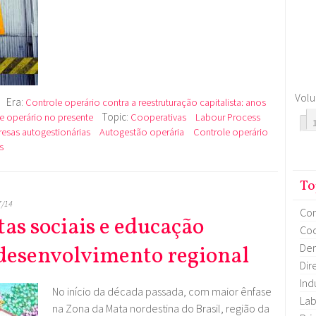
Vol
Era:
Controle operário contra a reestruturação capitalista: anos
Topic:
le operário no presente
Cooperativas
Labour Process
esas autogestionárias
Autogestão operária
Controle operário
s
To
7/14
Co
tas sociais e educação
Coo
Dem
desenvolvimento regional
Dir
Ind
No início da década passada, com maior ênfase
Lab
na Zona da Mata nordestina do
Brasil, região da