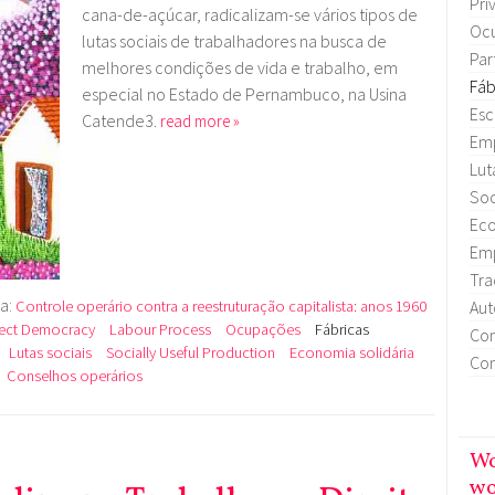
Pri
cana-de-açúcar, radicalizam-se vários tipos de
Oc
lutas sociais de
trabalhadores na busca de
Par
melhores condições de vida e trabalho, em
Fáb
especial no Estado de
Pernambuco, na Usina
Esc
Catende3.
read more »
Emp
Lut
Soc
Eco
Emp
Tra
ra:
Aut
Controle operário contra a reestruturação capitalista: anos 1960
rect Democracy
Labour Process
Ocupações
Fábricas
Con
Lutas sociais
Socially Useful Production
Economia solidária
Con
Conselhos operários
Wo
wo