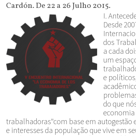
Cardón. De 22 a 26 Julho 2015.
I. Anteced
Desde 200
Internaci
dos Trabal
a cada doi
um espaço
trabalhado
e políticos
acadêmico
problemas
do que nó
economia 
trabalhadoras"com base em autogestão e 
e interesses da população que vive em se