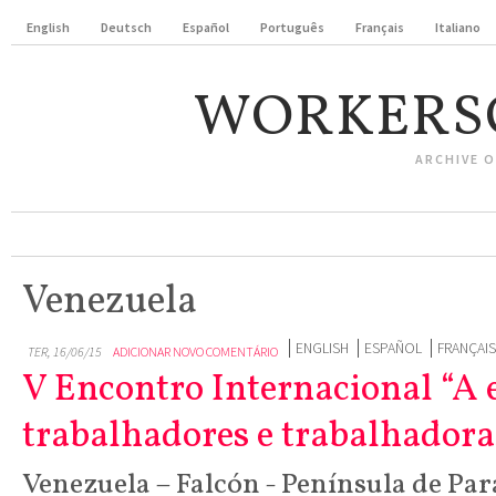
English
Deutsch
Español
Português
Français
Italiano
WORKERS
ARCHIVE 
Venezuela
ENGLISH
ESPAÑOL
FRANÇAIS
TER, 16/06/15
ADICIONAR NOVO COMENTÁRIO
V Encontro Internacional “A
trabalhadores e trabalhadora
Venezuela – Falcón - Península de Pa