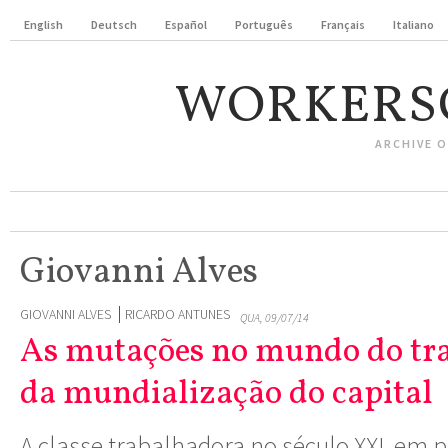
English
Deutsch
Español
Português
Français
Italiano
WORKERS
ARCHIVE 
Giovanni Alves
GIOVANNI ALVES
RICARDO ANTUNES
QUA, 09/07/14
As mutações no mundo do tra
da mundialização do capital
A classe trabalhadora no século XXI, em p