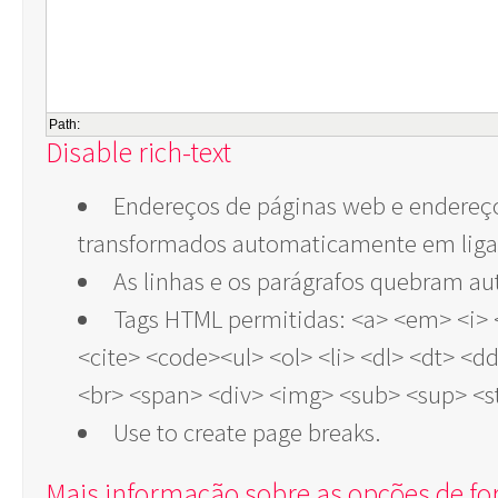
Path:
Disable rich-text
Endereços de páginas web e endereço
transformados automaticamente em liga
As linhas e os parágrafos quebram a
Tags HTML permitidas: <a> <em> <i> 
<cite> <code><ul> <ol> <li> <dl> <dt> <
<br> <span> <div> <img> <sub> <sup> <s
Use
to create page breaks.
Mais informação sobre as opções de f