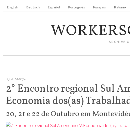
English
Deutsch
Español
Português
Français
Italiano
WORKERS
ARCHIVE 
QUA, 14/09/16
2° Encontro regional Sul A
Economia dos(as) Trabalhad
20, 21 e 22 de Outubro em Montevidé