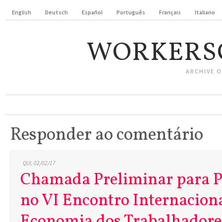
English
Deutsch
Español
Português
Français
Italiano
WORKERS
ARCHIVE 
Responder ao comentário
QUI, 02/02/17
Chamada Preliminar para P
no VI Encontro Internaciona
Economia dos Trabalhadore