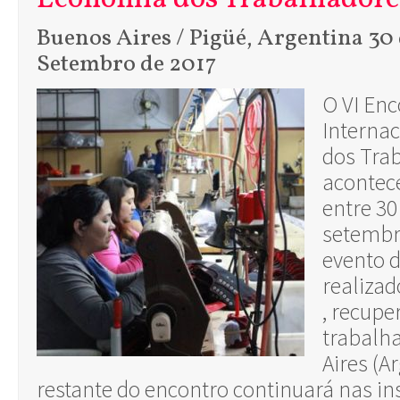
Buenos Aires / Pigüé, Argentina 30 
Setembro de 2017
O VI Enc
Interna
dos Tra
acontec
entre 30
setembr
evento d
realiza
, recupe
trabalh
Aires (Ar
restante do encontro continuará nas in