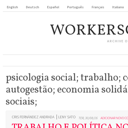
English
Deutsch
Español
Português
Français
Italiano
WORKERS
ARCHIVE 
psicologia social; trabalho; 
autogestão; economia solidár
sociais;
CRIS FERNÁNDEZ ANDRADA
LENY SATO
TER, 30/08/16
ADICIONAR NOVO C
TRABALHO E POLÍTICA N