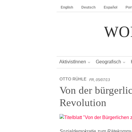
English
Deutsch
Español
Por
WO
AktivistInnen
Geografisch
OTTO RÜHLE
FR, 05/07/13
Von der bürgerli
Revolution
Sozialdemokratie zum Rätekommuni