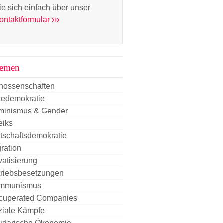
ie sich einfach über unser
ontaktformular ›››
emen
nossenschaften
tedemokratie
minismus & Gender
eiks
tschaftsdemokratie
ration
vatisierung
triebsbesetzungen
mmunismus
cuperated Companies
ziale Kämpfe
lidarische Ökonomie