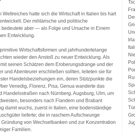
Ts
Fra
Weltreiches hatte sich die Wirtschaft in Italien bis hart
De
ntwickelt. Der militärische und politische
Gr
bedeutete aber — als Folge und Ursache in Einem
Un
hen Entwicklung.
Irl
Ita
e primitive Wirtschaftsformen und jahrhundertelange
Ni
achten wieder den Anstoß zu neuer Entwicklung. Als
Po
 mit seinen Schätzen dem Eroberungsdrange und der
Por
 und Abenteurer erschließen sollten, leiteten sie für
Ru
chster Handelsbeziehungen ein, deren Stützpunkte die
Sp
Über Venedig, Florenz, Pisa, Genua wanderte das
Sc
nd Handelsstraßen nach Nürnberg. Augsburg, Ulm, um
Sc
rdwesten, besonders nach Flandern und Brabant
Tür
ng damit wuchs, zuerst in Italien, eine bodenständige
schgüter lieferte; die in raschem Aufschwunge
Gro
zur Gründung von Wechselbanken und zur Konzentration
Ju
niger Familien.