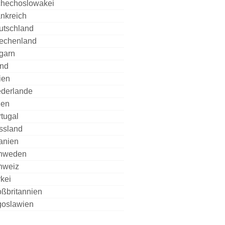
chechoslowakei
nkreich
utschland
iechenland
garn
and
lien
ederlande
len
tugal
ssland
anien
hweden
hweiz
kei
ßbritannien
goslawien