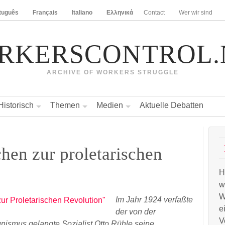
tuguês
Français
Italiano
Ελληνικά
Contact
Wer wir sind
RKERSCONTROL.
ARCHIVE OF WORKERS STRUGGLE
Historisch
Themen
Medien
Aktuelle Debatten
chen zur proletarischen
H
w
W
Im Jahr 1924 verfaßte
e
der von der
V
smus gelangte Sozialist Otto Rühle seine