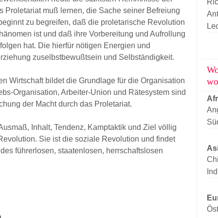
Ric
s Proletariat muß lernen, die Sache seiner Befreiung
An
eginnt zu begreifen, daß die proletarische Revolution
Leo
Phänomen ist und daß ihre Vorbereitung und Aufrollung
folgen hat. Die hierfür nötigen Energien und
Erziehung zuselbstbewußtsein und Selbständigkeit.
Wo
wo
en Wirtschaft bildet die Grundlage für die Organisation
iebs-Organisation, Arbeiter-Union und Rätesystem sind
Afr
ichung der Macht durch das Proletariat.
An
Süd
 Ausmaß, Inhalt, Tendenz, Kamptaktik und Ziel völlig
evolution. Sie ist die soziale Revolution und findet
As
 des führerlosen, staatenlosen, herrschaftslosen
Ch
Ind
Eu
Öst
n