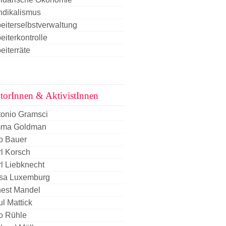
ndikalismus
eiterselbstverwaltung
eiterkontrolle
eiterräte
torInnen & AktivistInnen
tonio Gramsci
ma Goldman
o Bauer
l Korsch
l Liebknecht
sa Luxemburg
nest Mandel
l Mattick
o Rühle