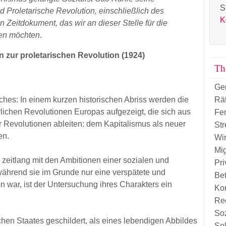
S
 Proletarische Revolution, einschließlich des
K
 Zeitdokument, das wir an dieser Stelle für die
gen möchten
.
n zur proletarischen Revolution (1924)
Th
Ge
Rä
hes: In einem kurzen historischen Abriss werden die
rlichen Revolutionen Europas aufgezeigt, die sich aus
Fe
r Revolutionen ableiten: dem Kapitalismus als neuer
Str
en.
Wir
Mig
 zeitlang mit den Ambitionen einer sozialen und
Pri
 während sie im Grunde nur eine verspätete und
Be
n war, ist der Untersuchung ihres Charakters ein
Ko
Re
So
chen Staates geschildert, als eines lebendigen Abbildes
So