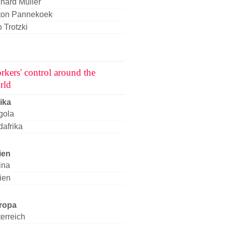
hard Müller
ton Pannekoek
 Trotzki
rkers' control around the
rld
ika
gola
afrika
ien
ina
ien
ropa
erreich