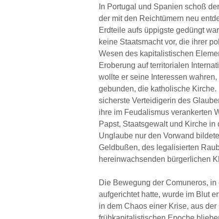
In Portugal und Spanien schoß de
der mit den Reichtümern neu entd
Erdteile aufs üppigste gedüngt wa
keine Staatsmacht vor, die ihrer
Wesen des kapitalistischen Element
Eroberung auf territorialen Intern
wollte er seine Interessen wahren, 
gebunden, die katholische Kirche.
sicherste Verteidigerin des Glaube
ihre im Feudalismus verankerten W
Papst, Staatsgewalt und Kirche in 
Unglaube nur den Vorwand bildete 
Geldbußen, des legalisierten Ra
hereinwachsenden bürgerIichen Kla
Die Bewegung der Comuneros, in d
aufgerichtet hatte, wurde im Blut er
in dem Chaos einer Krise, aus der 
frühkapitalistischen Epoche blieb