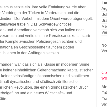
La
ismus setzte ein. Ihre volle Entfaltung wurde aber
Arg
s Vordringen der Türken in Vorderasien und die
Bol
indien. Der Verkehr mit dem Orient wurde abgeriegelt;
Bra
ndelswege trat ein. Das Schwergewicht des
Me
n- und Abendland verschob sich von Italien nach
Ve
 verarmten und verfielen; ihre Renaissancekultur starb
der Kämpfe zwischen Patriziergeschlechtern und
No
r nationalen Geschlossenheit auf dem Boden
Ver
en, blieben in den Anfängen stecken.
orhanden war, das sich als Klasse im modernen Sinne
zu keiner einheitlichen Geltendmachung kapitalistischer
Co
 keiner selbständigen ökonomischen und staatlichen
wo
haft-dynastischer und städtisch-zünftlerischer
Al
erlichen Revolution, die einen grundsätzlichen Bruch
Fa
rbeigeführt und ein neues Wirtschafts- und
ätte.
Fra
VI