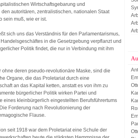
pitalistischen Wirtschaftsgebarung und
Sy
 den autoritären, zentralistischen, nationalen Staat
Arb
 sein muß, wie er ist.
Arb
Arb
ßt sich uns das Verständnis für den Parlamentarismus,
 Handelsgeschäftes in die Gesetzgebung verpflanzt und
erIicher Politik findet, die nur in Verbindung mit ihm
Au
An
 ohne deren pseudo-revolutionäre Maske, sind die
Em
he Organe, die das Proletariat durch eine
Ott
haft an das Kapital ketten, anstatt es von ihm zu
Kar
rumente bürgerlicher Politik wirken Partei und
 eines kleinbürgerlich eingestellten Berufsführertums
Kar
. Die Forderung nach Revolutionierung der
Ro
demagogische Flause.
Er
Pau
on seit 1918 war dem Proletariat eine Schule der
Ott
Gewerkschaften heute die stärksten Hemmnisse der