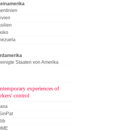
teinamerika
entinien
ivien
silien
xiko
nezuela
rdamerika
einigte Staaten von Amerika
ntemporary experiences of
rkers' control
casa
SinPat
lib
OME