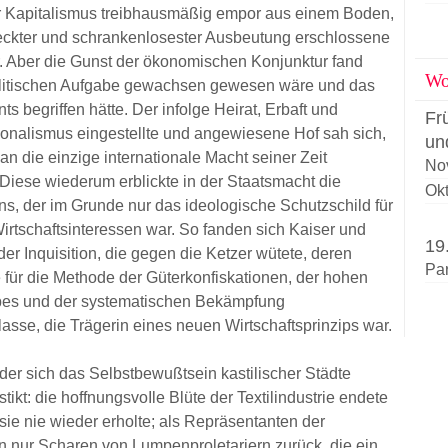
r Kapitalismus treibhausmäßig empor aus einem Boden,
eckter und schrankenlosester Ausbeutung erschlossene
r. Aber die Gunst der ökonomischen Konjunktur fand
Wor
 politischen Aufgabe gewachsen gewesen wäre und das
s begriffen hätte. Der infolge Heirat, Erbaft und
Fr
ationalismus eingestellte und angewiesene Hof sah sich,
un
an die einzige internationale Macht seiner Zeit
No
 Diese wiederum erblickte in der Staatsmacht die
Okt
ns, der im Grunde nur das ideologische Schutzschild für
irtschaftsinteressen war. So fanden sich Kaiser und
19
der Inquisition, die gegen die Ketzer wütete, deren
Pa
für die Methode der Güterkonfiskationen, der hohen
ubes und der systematischen Bekämpfung
sse, die Trägerin eines neuen Wirtschaftsprinzips war.
er sich das Selbstbewußtsein kastilischer Städte
stikt: die hoffnungsvoIle Blüte der Textilindustrie endete
sie nie wieder erholte; als Repräsentanten der
en nur Scharen von Lumpenproletariern zurück, die ein