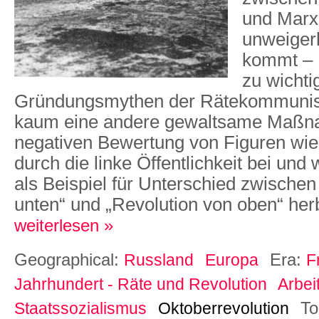
und Marxi
unweiger
kommt – 
zu wichti
Gründungsmythen der Rätekommunist*
kaum eine andere gewaltsame Maßn
negativen Bewertung von Figuren wie 
durch die linke Öffentlichkeit bei und
als Beispiel für Unterschied zwischen
unten“ und „Revolution von oben“ herbe
weiterlesen »
Geographical:
Era:
Russland
Europa
F
Jahrhundert - Räte und Revolution
Arbei
To
Staatssozialismus
Oktoberrevolution