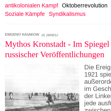
antikolonialen Kampf
Oktoberrevolution
Soziale Kämpfe
Syndikalismus
EWGENIY KASAKOW
DI, 28/08/12
Mythos Kronstadt - Im Spiegel 
russischer Veröffentlichungen
Die Ereig
1921 spie
außerorde
im Gesch
der Linke
jede ausf
zwischen