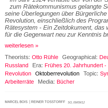
zum Rätekommunismus gelangte Soz
seine Überlegungen über Bürgerliche 
Revolution, einschließlich des Progr
Rätesystem - Ein Zeitdokument, das w
für die Gegenwart neu zur Kenntnis 
weiterlesen »
Theorists:
Geographical:
Otto Rühle
Deu
Era:
Russland
Frühes 20. Jahrhundert -
Topic:
Revolution
Oktoberrevolution
Sy
Media:
Arbeiterräte
Bücher
MARCEL BOIS
REINER TOSSTORFF
SO, 09/09/12