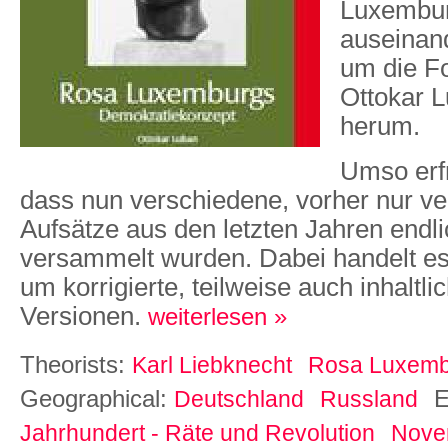
Luxembu
auseinan
um die F
Ottokar L
herum.
Umso erfr
dass nun verschiedene, vorher nur ve
Aufsätze aus den letzten Jahren endl
versammelt wurden. Dabei handelt e
um korrigierte, teilweise auch inhaltli
Versionen.
weiterlesen »
Theorists:
Karl Liebknecht
Rosa Luxemb
Geographical:
E
Deutschland
Russland
Jahrhundert - Räte und Revolution
Nove