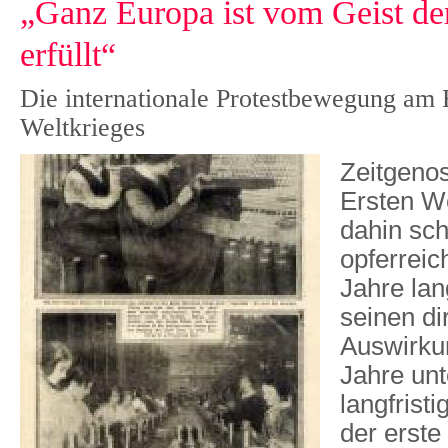
„Ganz Europa ist vom Geist de
erfüllt“
Die internationale Protestbewegung am 
Weltkrieges
Zeitgeno
Ersten We
dahin sch
opferreic
Jahre lang
seinen di
Auswirkun
Jahre unt
langfrist
der erste