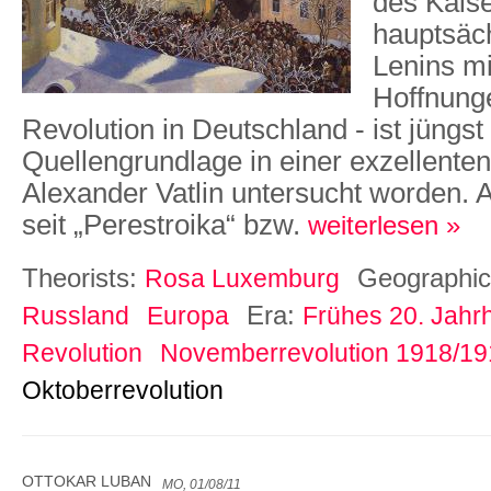
des Kaise
hauptsäch
Lenins mi
Hoffnunge
Revolution in Deutschland - ist jüngst
Quellengrundlage in einer exzellenten
Alexander Vatlin untersucht worden. 
seit „Perestroika“ bzw.
weiterlesen »
Theorists:
Geographic
Rosa Luxemburg
Era:
Russland
Europa
Frühes 20. Jahr
Revolution
Novemberrevolution 1918/19
Oktoberrevolution
OTTOKAR LUBAN
MO, 01/08/11