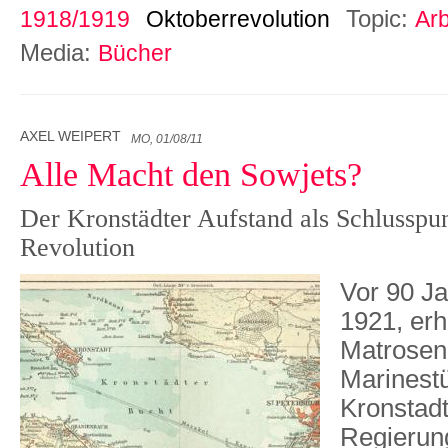
Topic:
1918/1919
Oktoberrevolution
Arb
Media:
Bücher
AXEL WEIPERT
MO, 01/08/11
Alle Macht den Sowjets?
Der Kronstädter Aufstand als Schlusspun
Revolution
Vor 90 Ja
1921, erh
Matrosen
Marinest
Kronstadt
Regierun