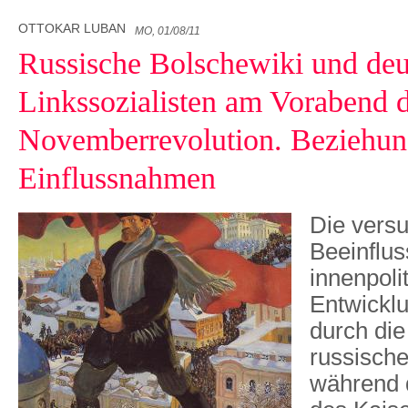
OTTOKAR LUBAN
MO, 01/08/11
Russische Bolschewiki und deu
Linkssozialisten am Vorabend 
Novemberrevolution. Beziehu
Einflussnahmen
Die vers
Beeinflus
innenpoli
Entwickl
durch die
russisch
während 