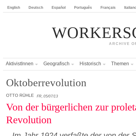
English
Deutsch
Español
Português
Français
Italian
WORKERS
ARCHIVE O
AktivistInnen
Geografisch
Historisch
Themen
Oktoberrevolution
OTTO RÜHLE
FR, 05/07/13
Von der bürgerlichen zur prolet
Revolution
Im Jahr 1924 verfaßte der von der 