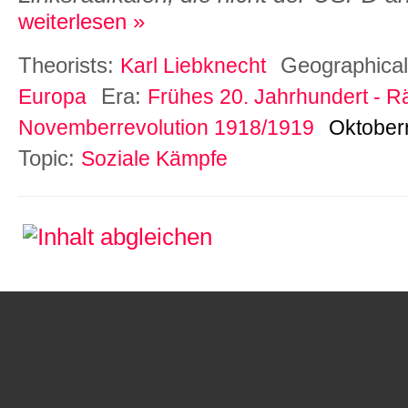
weiterlesen »
Theorists:
Geographica
Karl Liebknecht
Era:
Europa
Frühes 20. Jahrhundert - R
Novemberrevolution 1918/1919
Oktoberr
Topic:
Soziale Kämpfe