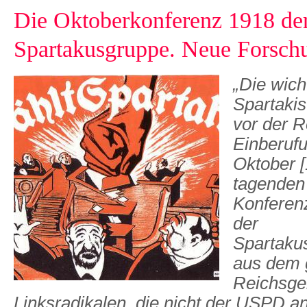
Die Oktoberkonferenz 1918 de
Spartakusgruppe. Neue Forsch
„Die wicht
Spartaki
vor der R
Einberufu
Oktober [
tagenden 
Konferenz
der
Spartaku
aus dem 
Reichsge
Linksradikalen, die nicht der USPD a