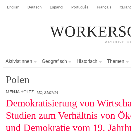
English
Deutsch
Español
Português
Français
Italian
WORKERS
ARCHIVE O
AktivistInnen
Geografisch
Historisch
Themen
Polen
MENJA HOLTZ
MO, 21/07/14
Demokratisierung von Wirtschaf
Studien zum Verhältnis von Ök
und Demokratie vom 19. Jahrhu