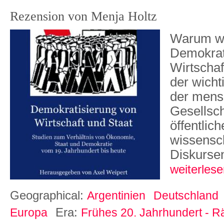
Rezension von Menja Holtz
Warum wi
Demokrat
Wirtschaf
der wicht
der mens
Gesellsch
öffentlic
wissensch
Diskursen
weiterlese
Geographical:
Argentinien
Deutschland
Era:
Europa
Frühes 20. Jahrhundert - R