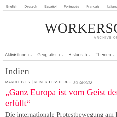
English
Deutsch
Español
Português
Français
Italian
WORKERS
ARCHIVE O
AktivistInnen
Geografisch
Historisch
Themen
Indien
MARCEL BOIS
REINER TOSSTORFF
SO, 09/09/12
„Ganz Europa ist vom Geist de
erfüllt“
Die internationale Protestbewegung am 