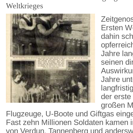
Weltkrieges
Zeitgeno
Ersten We
dahin sch
opferreic
Jahre lang
seinen di
Auswirkun
Jahre unt
langfrist
der erste
großen M
Flugzeuge, U-Boote und Giftgas eing
Fast zehn Millionen Soldaten kamen 
von Verdun, Tannenberg und anders