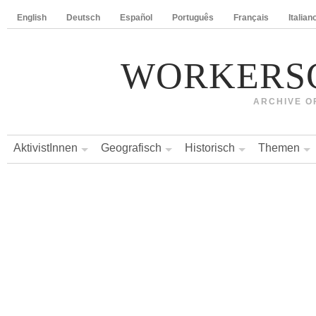
English
Deutsch
Español
Português
Français
Italian
WORKERS
ARCHIVE O
AktivistInnen
Geografisch
Historisch
Themen