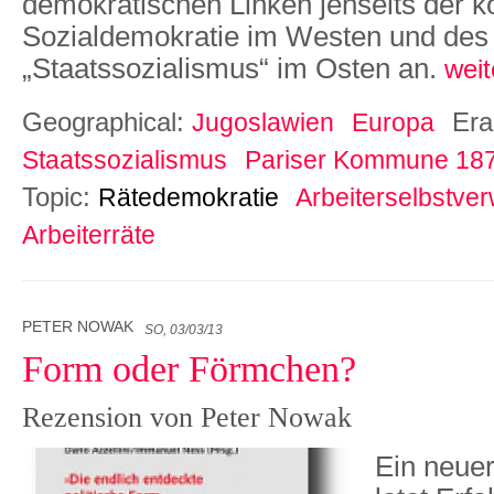
demokratischen Linken jenseits der k
Sozialdemokratie im Westen und des 
„Staatssozialismus“ im Osten an.
weit
Geographical:
Er
Jugoslawien
Europa
Staatssozialismus
Pariser Kommune 18
Topic:
Rätedemokratie
Arbeiterselbstve
Arbeiterräte
PETER NOWAK
SO, 03/03/13
Form oder Förmchen?
Rezension von Peter Nowak
Ein neue