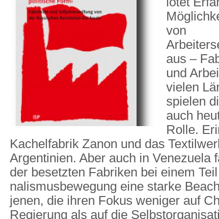
lotet Erf
Möglichk
von
Arbeiters
aus – Fa
und Arbeit
vielen Lä
spielen 
auch heut
Rolle. Eri
Kachelfabrik Zanon und das Textilwe
Argentinien. Aber auch in Venezuela
der besetzten Fabriken bei einem Teil 
nalismusbewegung eine starke Beacht
jenen, die ihren Fokus weniger auf C
Regierung als auf die Selbstorganisat