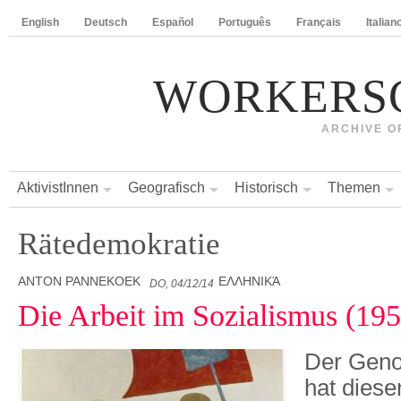
English
Deutsch
Español
Português
Français
Italian
WORKERS
ARCHIVE O
AktivistInnen
Geografisch
Historisch
Themen
Rätedemokratie
ANTON PANNEKOEK
ΕΛΛΗΝΙΚΆ
DO, 04/12/14
Die Arbeit im Sozialismus (195
Der Gen
hat diese