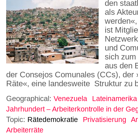
den staat
als Akte
werden«, 
ist Mitgl
Netzwerk
und Comu
sich zum 
aus den B
der Consejos Comunales (CCs), der
Räte«, eine landesweite Struktur zu 
Geographical:
Venezuela
Lateinamerika
Jahrhundert – Arbeiterkontrolle in der G
Topic:
Rätedemokratie
Privatisierung
Ar
Arbeiterräte