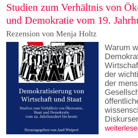
Studien zum Verhältnis von Ök
und Demokratie vom 19. Jahrhu
Rezension von Menja Holtz
Warum wi
Demokrat
Wirtschaf
der wicht
der mens
Gesellsch
öffentlic
wissensch
Diskursen
weiterlese