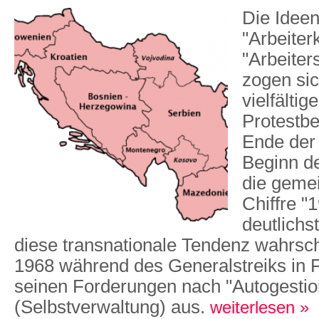
Die Idee
"Arbeiter
"Arbeiter
zogen sic
vielfältig
Protestb
Ende der
Beginn de
die gemei
Chiffre "
deutlichs
diese transnationale Tendenz wahrsch
1968 während des Generalstreiks in F
seinen Forderungen nach "Autogestio
(Selbstverwaltung) aus.
weiterlesen »