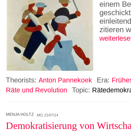
einem Beg
geschickt
einleitend
zitieren w
weiterlese
Theorists:
Era:
Anton Pannekoek
Frühes
Topic:
Räte und Revolution
Rätedemokra
MENJA HOLTZ
MO, 21/07/14
Demokratisierung von Wirtschaf