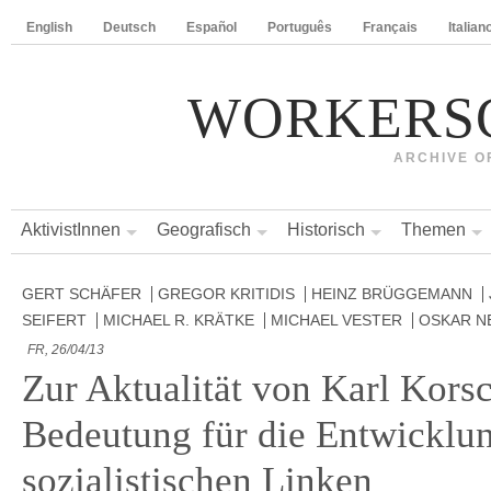
English
Deutsch
Español
Português
Français
Italian
WORKERS
ARCHIVE O
AktivistInnen
Geografisch
Historisch
Themen
GERT SCHÄFER
GREGOR KRITIDIS
HEINZ BRÜGGEMANN
SEIFERT
MICHAEL R. KRÄTKE
MICHAEL VESTER
OSKAR N
FR, 26/04/13
Zur Aktualität von Karl Kors
Bedeutung für die Entwicklu
sozialistischen Linken