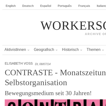
English
Deutsch
Español
Português
Français
Italian
WORKERS
ARCHIVE O
AktivistInnen
Geografisch
Historisch
Themen
ELISABETH VOSS
DI, 08/07/14
CONTRASTE - Monatszeitun
Selbstorganisation
Bewegungsmedium seit 30 Jahren!