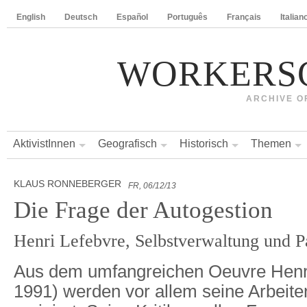
English
Deutsch
Español
Português
Français
Italian
WORKERS
ARCHIVE O
AktivistInnen
Geografisch
Historisch
Themen
KLAUS RONNEBERGER
FR, 06/12/13
Die Frage der Autogestion
Henri Lefebvre, Selbstverwaltung und Pa
Aus dem umfangreichen Oeuvre Henri
1991) werden vor allem seine Arbei