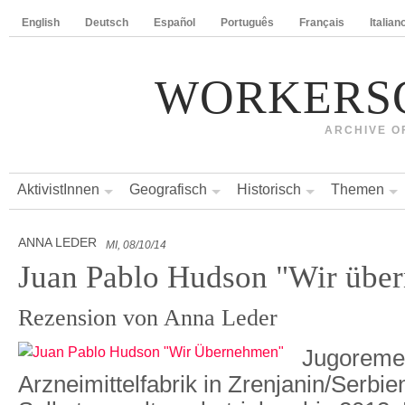
English
Deutsch
Español
Português
Français
Italian
WORKERS
ARCHIVE O
AktivistInnen
Geografisch
Historisch
Themen
ANNA LEDER
MI, 08/10/14
Juan Pablo Hudson "Wir übe
Rezension von Anna Leder
Jugoremed
Arzneimittelfabrik in Zrenjanin/Serbie